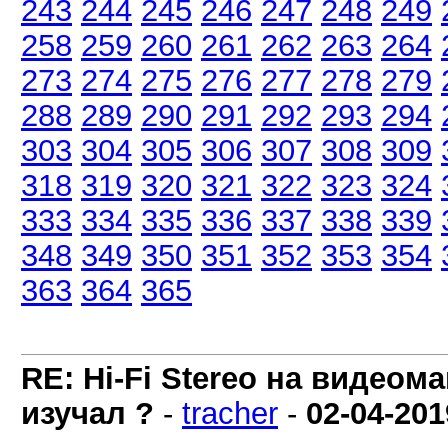
243
244
245
246
247
248
249
258
259
260
261
262
263
264
273
274
275
276
277
278
279
288
289
290
291
292
293
294
303
304
305
306
307
308
309
318
319
320
321
322
323
324
333
334
335
336
337
338
339
348
349
350
351
352
353
354
363
364
365
RE: Hi-Fi Stereo на видеом
изучал ?
-
tracher
-
02-04-201