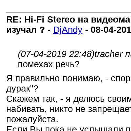
RE: Hi-Fi Stereo на видеом
изучал ?
-
DjAndy
-
08-04-20
(07-04-2019 22:48)
tracher 
помехах речь?
Я правильно понимаю, - спор 
дурак"?
Скажем так, - я делюсь сво
набивать, никто не запрещае
пожалуйста.
Если Вы пока не услышали по