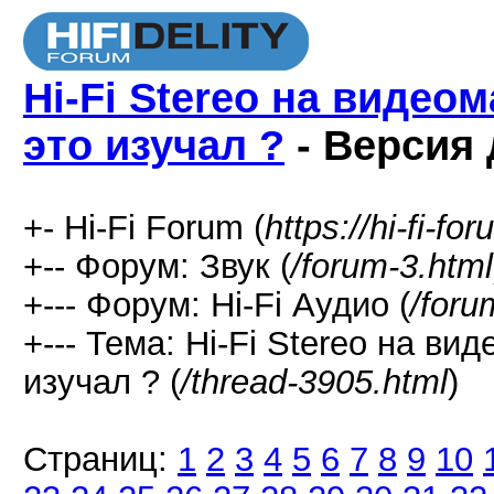
Hi-Fi Stereo на видео
это изучал ?
- Версия 
+- Hi-Fi Forum (
https://hi-fi-fo
+-- Форум: Звук (
/forum-3.html
+--- Форум: Hi-Fi Аудио (
/foru
+--- Тема: Hi-Fi Stereo на в
изучал ? (
/thread-3905.html
)
Страниц:
1
2
3
4
5
6
7
8
9
10