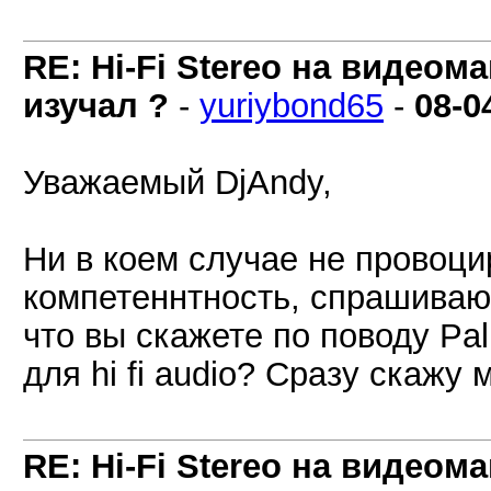
RE: Hi-Fi Stereo на видеом
изучал ?
-
yuriybond65
-
08-0
Уважаемый DjAndy,
Ни в коем случае не провоц
компетеннтность, спрашиваю 
что вы скажете по поводу Pal
для hi fi audio? Сразу скажу 
RE: Hi-Fi Stereo на видеом