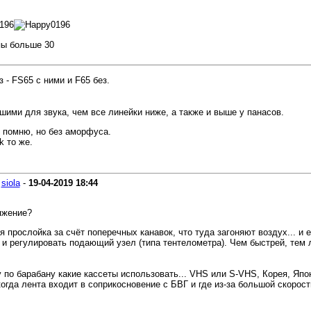
пы больше 30
з - FS65 с ними и F65 без.
шими для звука, чем все линейки ниже, а также и выше у панасов.
не помню, но без аморфуса.
k то же.
-
siola
-
19-04-2019
18:44
яжение?
я прослойка за счёт поперечных канавок, что туда загоняют воздух... и 
 и регулировать подающий узел (типа тентелометра). Чем быстрей, тем л
по барабану какие кассеты использовать... VHS или S-VHS, Корея, Япония
гда лента входит в соприкосновение с БВГ и где из-за большой скорости