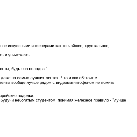
енное искуссными инженерами как тончайшее, хрустальное,
ть и уничтожать.
енты, будь она неладна."
 даже на самых лучших лентах. Что и как обстоит с
S ленты вообще лучше рядом с видеомагнитофоном не ложить,
орейские поделки.
 будучи небогатым студентом, понимая железное правило - "лучше