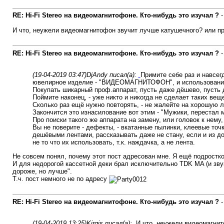
RE: Hi-Fi Stereo на видеомагнитофоне. Кто-нибудь это изучал ?
И что, неужели видеомагнитофон звучит лучше катушечного? или п
RE: Hi-Fi Stereo на видеомагнитофоне. Кто-нибудь это изучал ?
(19-04-2019 03:47)
DjAndy писал(а):
Примите себе раз и навсег
ювелирное изделие - "ВИДЕОМАГНИТОФОН", и использование 
Покупать шикарный проф.аппарат, пусть даже дёшево, пусть д
Поймите наконец, - уже никто и никогда не сделает таких вещ
Сколько раз ещё нужно повторять, - не жалейте на хорошую 
Закончится это изнасилование вот этим - "Мужики, перестал м
Про поиски такого же аппарата на замену, или головок к нему,
Вы не поверите - дефекты, - вкатанные пылинки, клеевые точк
дешёвыми лентами, рассказывать даже не стану, если и из д
не то что их использовать, т.к. наждачка, а не лента.
Не совсем понял, почему этот пост адресован мне. Я ещё подростко
И для недорогой кассетной деки брал исключительно TDK MA (и зву
дороже, но лучше".
Т.ч. пост немного не по адресу
RE: Hi-Fi Stereo на видеомагнитофоне. Кто-нибудь это изучал ?
(19-04-2019 13:25)
Kirgis писал(а):
И что, неужели видеомагнит