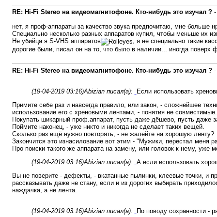
RE: Hi-Fi Stereo на видеомагнитофоне. Кто-нибудь это изучал ?
нет, я проф-аппараты за качество звука предпочитаю, мне больше нр
Специально несколько разных аппаратов купил, чтобы меньше их из
Не убийца я S-VHS аппаратов
, я не специально такие ка
дорогие были, писал он на то, что было в наличии... иногда поверх 
RE: Hi-Fi Stereo на видеомагнитофоне. Кто-нибудь это изучал ?
(19-04-2019 03:16)
Abizian писал(а):
Если использовать хреновы
Примите себе раз и навсегда правило, или закон, - сложнейшее т
использование его с хреновыми лентами, - понятия не совместимые.
Покупать шикарный проф.аппарат, пусть даже дёшево, пусть даже за
Поймите наконец, - уже никто и никогда не сделает таких вещей.
Сколько раз ещё нужно повторять, - не жалейте на хорошую ленту?
Закончится это изнасилование вот этим - "Мужики, перестал меня ра
Про поиски такого же аппарата на замену, или головок к нему, уже м
(19-04-2019 03:16)
Abizian писал(а):
А если использовать хоро
Вы не поверите - дефекты, - вкатанные пылинки, клеевые точки, и 
рассказывать даже не стану, если и из дорогих выбирать приходило
наждачка, а не лента.
(19-04-2019 03:16)
Abizian писал(а):
По поводу сохранности - р