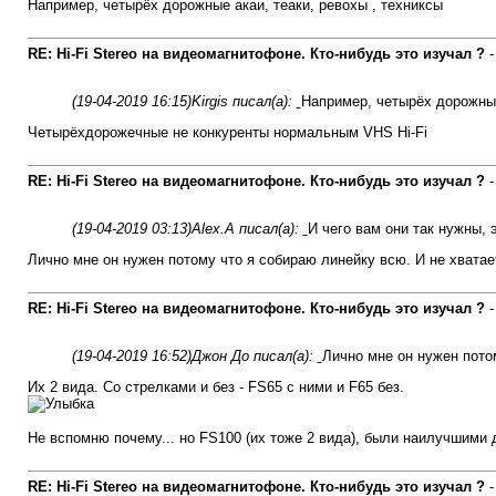
Например, четырёх дорожные акаи, теаки, ревохы , техниксы
RE: Hi-Fi Stereo на видеомагнитофоне. Кто-нибудь это изучал ?
(19-04-2019 16:15)
Kirgis писал(а):
Например, четырёх дорожные
Четырёхдорожечные не конкуренты нормальным VHS Hi-Fi
RE: Hi-Fi Stereo на видеомагнитофоне. Кто-нибудь это изучал ?
(19-04-2019 03:13)
Alex.A писал(а):
И чего вам они так нужны, э
Лично мне он нужен потому что я собираю линейку всю. И не хватает 
RE: Hi-Fi Stereo на видеомагнитофоне. Кто-нибудь это изучал ?
(19-04-2019 16:52)
Джон До писал(а):
Лично мне он нужен потом
Их 2 вида. Со стрелками и без - FS65 с ними и F65 без.
Не вспомню почему... но FS100 (их тоже 2 вида), были наилучшими д
RE: Hi-Fi Stereo на видеомагнитофоне. Кто-нибудь это изучал ?