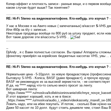
Копир-эффект и плотность записи - разные вещи, и о первом вообще 
каком случае будет выше? Так понятнее?
RE: Hi-Fi Stereo на видеомагнитофоне. Кто-нибудь это изучал ?
У нас в Москве я на Авито новых ( запечатанных) в/кассет
S
-VHS де
Или 460р за б/у с записью..
Некоторые продавцы вообще по 800 руб за штуку продают, если нов
Вот такие дорогие эти в/кассеты S-VHS ..
--
DjAndy , я с Вами полностью согласен. Вы правы! Аппараты сложные
(фонотеку приобрёл на корейских бюджетных кассетах VHS, увы ... 
RE: Hi-Fi Stereo на видеомагнитофоне. Кто-нибудь это изучал ?
Нормальная цена - 5-10долл. за новую броадкастовую (профессиона
Бытовуху S-VHS - Konica, BASF (даже броадкаст), и прочую ерунду 
BASF не рекомендую из за высокой зернистости, - не соответствует
И да, на ***** народ что-то сильно много просит за ленту.
Вот шикарная лента:
_https://www.*****.ru/moskva/kollektsionirovanie/otlichnye_novye_kass
И этот вариант хороший, хоть и не в боксе:
_https://www.*****.ru/moskva/audio_i_video/videokassety_maxell_se-1
Ловить надо, или на ибее покупать. И потом, - сколько Вам нужно кас
Даже 50 кассет по 10 долл. будут стоить дешевле чем, стоил Ваш В