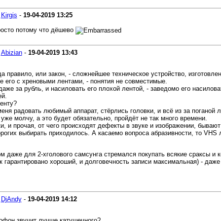
-
Kirgis
-
19-04-2019
13:25
росто потому что дёшево
-
Abizian
-
19-04-2019
13:43
да правило, или закон, - сложнейшее техническое устройство, изготовл
его с хреновыми лентами, - понятия не совместимые.
аже за рубль, и насиловать его плохой лентой, - заведомо его насилова
ей.
ленту?
еня радовать любимый аппарат, стёрлись головки, и всё из за поганой л
 уже молчу, а это будет обязательно, пройдёт не так много времени.
и, и прочая, от чего происходят дефекты в звуке и изображении, бывают
орогих выбирать приходилось. А касаемо вопроса абразивности, то VH
м даже для 2-хголового самсунга стремался покупать всякие сраксы и к
к гарантировано хороший, и долговечность записи максимальная) - даже
-
DjAndy
-
19-04-2019
14:12
офон звучит лучше катушечного?