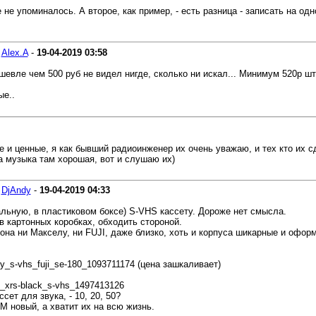
не упоминалось. А второе, как пример, - есть разница - записать на одн
-
Alex.A
-
19-04-2019
03:58
шевле чем 500 руб не видел нигде, сколько ни искал... Минимум 520р шт
ые..
 и ценные, я как бывший радиоинженер их очень уважаю, и тех кто их сд
а музыка там хорошая, вот и слушаю их)
-
DjAndy
-
19-04-2019
04:33
льную, в пластиковом боксе) S-VHS кассету. Дороже нет смысла.
в картонных коробках, обходить стороной.
 она ни Макселу, ни FUJI, даже близко, хоть и корпуса шикарные и офор
ety_s-vhs_fuji_se-180_1093711174 (цена зашкаливает)
80_xrs-black_s-vhs_1497413126
сет для звука, - 10, 20, 50?
М новый, а хватит их на всю жизнь.