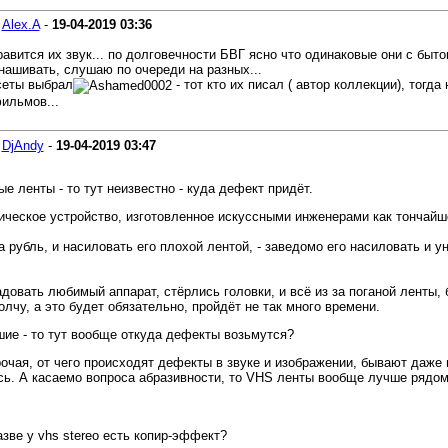
-
Alex.A
-
19-04-2019
03:36
авится их звук... по долговечности БВГ ясно что одинаковые они с бытов
нашивать, слушаю по очереди на разных...
ссеты выбрал
- тот кто их писал ( автор коллекции), тогда
фильмов...
-
DjAndy
-
19-04-2019
03:47
е ленты - то тут неизвестно - куда дефект придёт.
ехническое устройство, изготовленное искуссными инженерами как тонч
 рубль, и насиловать его плохой лентой, - заведомо его насиловать и у
довать любимый аппарат, стёрлись головки, и всё из за поганой ленты, 
олчу, а это будет обязательно, пройдёт не так много времени.
шие - то тут вообще откуда дефекты возьмутся?
прочая, от чего происходят дефекты в звуке и изображении, бывают даже
сь. А касаемо вопроса абразивности, то VHS ленты вообще лучше рядом 
азве у vhs stereo есть копир-эффект?