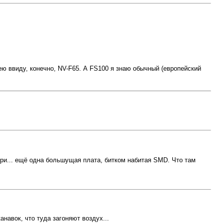
ею ввиду, конечно, NV-F65. А FS100 я знаю обычный (европейский
три... ещё одна большущая плата, битком набитая SMD. Что там
анавок, что туда загоняют воздух...