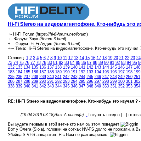
Hi-Fi Stereo на видеомагнитофоне. Кто-нибудь это и
+- Hi-Fi Forum (
https://hi-fi-forum.net/forum
)
+-- Форум: Звук (
/forum-3.html
)
+--- Форум: Hi-Fi Аудио (
/forum-8.html
)
+--- Тема: Hi-Fi Stereo на видеомагнитофоне. Кто-нибудь это изучал ?
Страниц:
1
2
3
4
5
6
7
8
9
10
11
12
13
14
15
16
17
18
19
20
21
22
23
24
73
74
75
76
77
78
79
80
81
82
83
84
85
86
87
88
89
90
91
92
93
94
95
9
132
133
134
135
136
137
138
139
140
141
142
143
144
145
146
147
148
183
184
185
186
187
188
189
190
191
192
193
194
195
196
197
198
199
235
236
237
238
239
240
241
242
243
244
245
246
247
248
249
250
251
286
287
288
289
290
291
292
293
294
295
296
297
298
299
300
301
302
338
339
340
341
342
343
344
345
346
347
348
349
350
351
352
353
354
RE: Hi-Fi Stereo на видеомагнитофоне. Кто-нибудь это изучал ?
(19-04-2019 03:18)
Alex.A писал(а):
Покупать поздно [...] гото
Вы будете первым в этой ветке кто нам об этом поведает
Вот у Олега (Siola), головки на сотках NV-FS долго не прожили, а 
Убийца S-VHS аппаратов. Я с Вам не разговариваю.