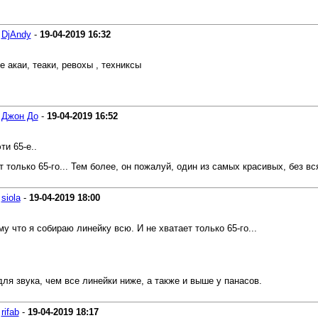
-
DjAndy
-
19-04-2019
16:32
 акаи, теаки, ревохы , техниксы
-
Джон До
-
19-04-2019
16:52
ти 65-е..
только 65-го... Тем более, он пожалуй, один из самых красивых, без вс
-
siola
-
19-04-2019
18:00
у что я собираю линейку всю. И не хватает только 65-го...
ля звука, чем все линейки ниже, а также и выше у панасов.
-
rifab
-
19-04-2019
18:17