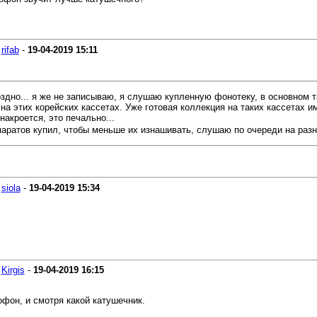
-
rifab
-
19-04-2019
15:11
здно... я же не записываю, я слушаю купленную фонотеку, в основном 
 этих корейских кассетах. Уже готовая коллекция на таких кассетах им
накроется, это печально...
паратов купил, чтобы меньше их изнашивать, слушаю по очереди на разн
-
siola
-
19-04-2019
15:34
-
Kirgis
-
19-04-2019
16:15
фон, и смотря какой катушечник.