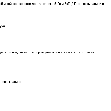
ой и той же скорости лента-головка 5кГц и 6кГц? Плотность записи в
ука
елал и придумал.... но приходится использовать то, что есть
млены красиво.