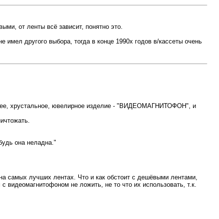
ыми, от ленты всё зависит, понятно это.
 не имел другого выбора, тогда в конце 1990х годов в/кассеты очень
айшее, хрустальное, ювелирное изделие - "ВИДЕОМАГНИТОФОН", и
ничтожать.
будь она неладна."
 на самых лучших лентах. Что и как обстоит с дешёвыми лентами,
с видеомагнитофоном не ложить, не то что их использовать, т.к.