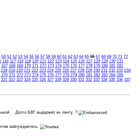
9
50
51
52
53
54
55
56
57
58
59
60
61
62
63
64
65
66
67
68
69
70
71
72
5
116
117
118
119
120
121
122
123
124
125
126
127
128
129
130
131
167
168
169
170
171
172
173
174
175
176
177
178
179
180
181
182
218
219
220
221
222
223
224
225
226
227
228
229
230
231
232
233
234
270
271
272
273
274
275
276
277
278
279
280
281
282
283
284
285
321
322
323
324
325
326
327
328
329
330
331
332
333
334
335
336
337
ыкой. .. Долго БВГ выдержит их ленту..?.
в этом заблуждаетесь.