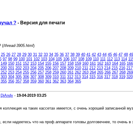
зучал ?
- Версия для печати
 (
/thread-3905.html
)
25
26
27
28
29
30
31
32
33
34
35
36
37
38
39
40
41
42
43
44
45
46
47
48
4
6
97
98
99
100
101
102
103
104
105
106
107
108
109
110
111
112
113
114
11
149
150
151
152
153
154
155
156
157
158
159
160
161
162
163
164
165
166
200
201
202
203
204
205
206
207
208
209
210
211
212
213
214
215
216
217
252
253
254
255
256
257
258
259
260
261
262
263
264
265
266
267
268
269
303
304
305
306
307
308
309
310
311
312
313
314
315
316
317
318
319
320
355
356
357
358
359
360
361
362
363
364
365
-
DjAndy
-
19-04-2019
03:25
вая коллекция на таких кассетах имеется, с очень хорошей записанной муз
Вы, если надеетесь что на проф.аппарате головы долговечнее, то очень 