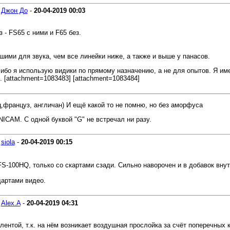
-
Джон До
-
20-04-2019
00:03
з - FS65 с ними и F65 без.
шими для звука, чем все линейки ниже, а также и выше у панасов.
, ибо я использую видики по прямому назначению, а не для опытов. Я им
. [attachment=1083483] [attachment=1083484]
нец,француз, англичан) И ещё какой то не помню, но без аморфуса
NICAM. С одной буквой "G" не встречал ни разу.
-
siola
-
20-04-2019
00:15
FS-100HQ, только со скартами сзади. Сильно наворочен и в добавок вну
дартами видео.
-
Alex.A
-
20-04-2019
04:31
лентой, т.к. на нём возникает воздушная прослойка за счёт поперечных к