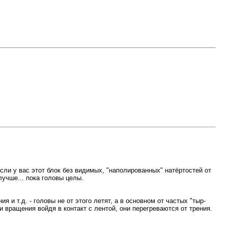
если у вас этот блок без видимых, "наполированных" натёртостей от
учше... пока головы целы.
 и т.д. - головы не от этого летят, а в основном от частых "тыр-
 вращения войдя в контакт с лентой, они перегреваются от трения.