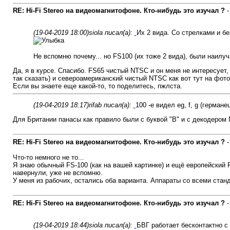
RE: Hi-Fi Stereo на видеомагнитофоне. Кто-нибудь это изучал ?
(19-04-2019 18:00)
siola писал(а):
Их 2 вида. Со стрелками и бе
Не вспомню почему... но FS100 (их тоже 2 вида), были наилуч
Да, я в курсе. Спасибо. FS65 чистый NTSC и он меня не интересует
так сказать) и североамериканский чистый NTSC как вот тут на фото
Если вы знаете еще какой-то, то поделитесь, пжлста.
(19-04-2019 18:17)
rifab писал(а):
100 -е видел eg, f, g (герма
Для Британии панасы как правило были с буквой "В" и с декодером 
RE: Hi-Fi Stereo на видеомагнитофоне. Кто-нибудь это изучал ?
Что-то немного не то...
Я знаю обычный FS-100 (как на вашей картинке) и ещё европейский 
навернули, уже не вспомню.
У меня из рабочих, остались оба варианта. Аппараты со всеми стан
RE: Hi-Fi Stereo на видеомагнитофоне. Кто-нибудь это изучал ?
(19-04-2019 18:44)
siola писал(а):
БВГ работает бесконтактно с 