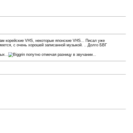
там корейские VHS, некоторые японские VHS... Писал уже
еется, с очень хорошей записанной музыкой. .. Долго БВГ
ых...
попутно отмечая разницу в звучании...