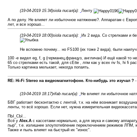
(19-04-2019 15:34)
siola писал(а):
Ленту
А по делу. Не влияет ли избыточное натяжение?. Аппаратам с Евро
лет, и все хорошо...
(19-04-2019 18:00)
siola писал(а):
Их 2 вида. Со стрелками и бе
Не вспомню почему... но FS100 (их тоже 2 вида), были наилуч
100 -е видел eg, f, g (германец,француз, англичан) И ещё какой то 
65 со стрелками есть такой, для сЕбе , лпм как у всех nv fs, hi fi pac
Только картинка мелькает, некогда попаять.
RE: Hi-Fi Stereo на видеомагнитофоне. Кто-нибудь это изучал ?
(19-04-2019 18:17)
rifab писал(а):
Не влияет ли избыточное нат
БВГ работает бесконтактно с лентой, т.к. на нём возникает воздушна
ленты, то всё хорошо. Если нет, нужна измерительная видеокассета
ПЫ_СЫ...
Всё у
Alex.A
с кассетами нормально, а для звука и самому аппарату 
пыр", т.е. излишнее злоупотебление переключением режимов ЛПМ, ко
Также и пыль влияет на быстрый их "износ".