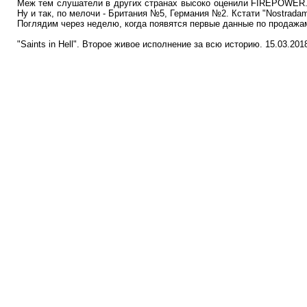
Меж тем слушатели в других странах высоко оценили FIREPOWER. Т
Ну и так, по мелочи - Британия №5, Германия №2. Кстати "Nostradamu
Поглядим через неделю, когда появятся первые данные по продажам.
"Saints in Hell". Второе живое исполнение за всю историю. 15.03.201