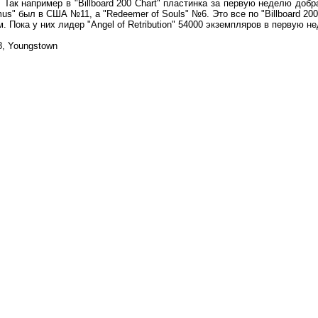
ак например в "Billboard 200 Chart" пластинка за первую неделю доб
s" был в США №11, а "Redeemer of Souls" №6. Это все по "Billboard 200 
 Пока у них лидер "Angel of Retribution" 54000 экземпляров в первую н
8, Youngstown