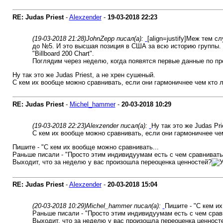
RE: Judas Priest
-
Alexzender
-
19-03-2018
22:23
(19-03-2018 21:28)
JohnZepp писал(а):
[align=justify]Меж тем 
до №5. И это высшая позиция в США за всю историю группы. Н
"Billboard 200 Chart".
Поглядим через неделю, когда появятся первые данные по про
Ну так это же Judas Priest, а не хрен сушеный.
С кем их вообще можно сравнивать, если они гармоничнее чем кто л
RE: Judas Priest
-
Michel_hammer
-
20-03-2018
10:29
(19-03-2018 22:23)
Alexzender писал(а):
Ну так это же Judas Pri
С кем их вообще можно сравнивать, если они гармоничнее чем
Пишите - "С кем их вообще можно сравнивать...
Раньше писали - "Просто этим индивидуумам есть с чем сравнивать, ч
Выходит, что за неделю у вас произошла переоценка ценностей?
RE: Judas Priest
-
Alexzender
-
20-03-2018
15:04
(20-03-2018 10:29)
Michel_hammer писал(а):
Пишите - "С кем и
Раньше писали - "Просто этим индивидуумам есть с чем сравнив
Выходит, что за неделю у вас произошла переоценка ценност