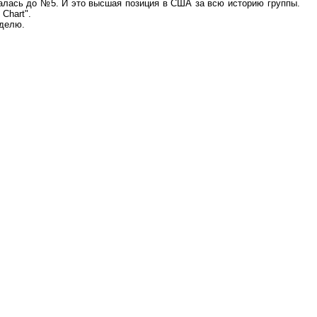
ралась до №5. И это высшая позиция в США за всю историю группы.
Chart".
еделю.