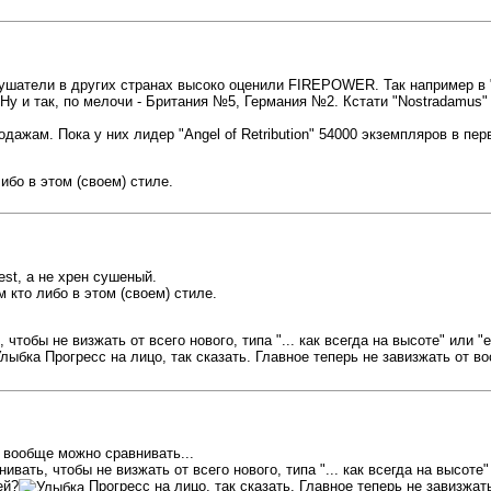
слушатели в других странах высоко оценили FIREPOWER. Так например в "
у и так, по мелочи - Британия №5, Германия №2. Кстати "Nostradamus"
дажам. Пока у них лидер "Angel of Retribution" 54000 экземпляров в пе
ибо в этом (своем) стиле.
est, а не хрен сушеный.
 кто либо в этом (своем) стиле.
тобы не визжать от всего нового, типа "... как всегда на высоте" или "
Прогресс на лицо, так сказать. Главное теперь не завизжать от во
х вообще можно сравнивать...
ать, чтобы не визжать от всего нового, типа "... как всегда на высоте"
ей?
Прогресс на лицо, так сказать. Главное теперь не завизжать