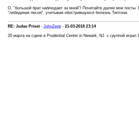
О, "большой брат наблюдает за мной"! Почитайте далее мои посты. 
"лебединая песня", учитывая обострившуюся болезнь Типтона.
RE: Judas Priest
-
JohnZepp
-
21-03-2018
23:14
20 марта на сцене в Prudential Center in Newark, NJ. с группой игра