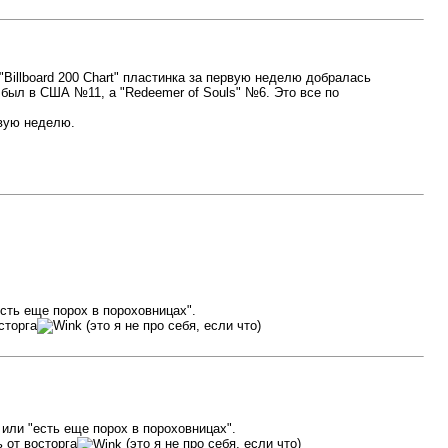
Billboard 200 Chart" пластинка за первую неделю добралась
 был в США №11, а "Redeemer of Souls" №6. Это все по
рвую неделю.
есть еще порох в пороховницах".
сторга
(это я не про себя, если что)
 или "есть еще порох в пороховницах".
 от восторга
(это я не про себя, если что)