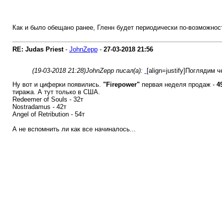
Как и было обещано ранее, Гленн будет периодически по-возможности
RE: Judas Priest
-
JohnZepp
-
27-03-2018
21:56
(19-03-2018 21:28)
JohnZepp писал(а):
[align=justify]Поглядим
Ну вот и циферки появились.
"Firepower"
первая неделя продаж -
4
тиража. А тут только в США.
Redeemer of Souls - 32т
Nostradamus - 42т
Angel of Retribution - 54т
А не вспомнить ли как все начиналось...