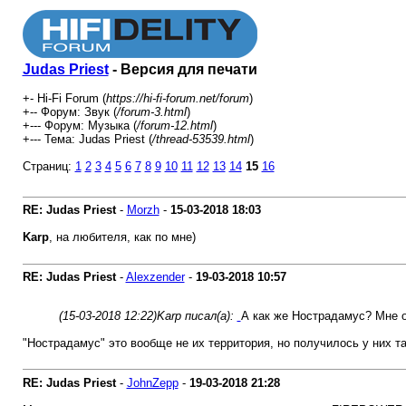
Judas Priest
- Версия для печати
+- Hi-Fi Forum (
https://hi-fi-forum.net/forum
)
+-- Форум: Звук (
/forum-3.html
)
+--- Форум: Музыка (
/forum-12.html
)
+--- Тема: Judas Priest (
/thread-53539.html
)
Страниц:
1
2
3
4
5
6
7
8
9
10
11
12
13
14
15
16
RE: Judas Priest
-
Morzh
-
15-03-2018
18:03
Karp
, на любителя, как по мне)
RE: Judas Priest
-
Alexzender
-
19-03-2018
10:57
(15-03-2018 12:22)
Karp писал(а):
А как же Нострадамус? Мне 
"Нострадамус" это вообще не их территория, но получилось у них там
RE: Judas Priest
-
JohnZepp
-
19-03-2018
21:28