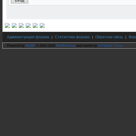
Администрация форума
Статистика форума
Обратная связь
Вер
|
|
|
Powered by
MyBB
, © 2001-2026
MyBB Group
and rewrite by
Hi Fidelity Forum