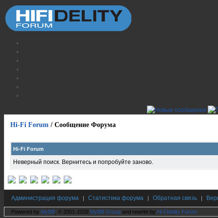
Hi-Fi Forum
/
Сообщение Форума
Hi-Fi Forum
Неверный поиск. Вернитесь и попробуйте заново.
Администрация форума
Статистика форума
Обратная связь
Вер
|
|
|
Powered by
MyBB
, © 2001-2026
MyBB Group
and rewrite by
Hi Fidelity Forum