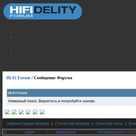
Hi-Fi Forum
/
Сообщение Форума
Hi-Fi Forum
Неверный поиск. Вернитесь и попробуйте заново.
Администрация форума
Статистика форума
Обратная связь
Вер
|
|
|
Powered by
MyBB
, © 2001-2026
MyBB Group
and rewrite by
Hi Fidelity Forum