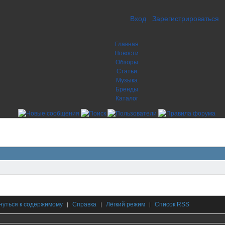
Вход
Зарегистрироваться
Главная
Новости
Обзоры
Статьи
Музыка
Бренды
Каталог
нуться к содержимому
Справка
Лёгкий режим
Список RSS
|
|
|