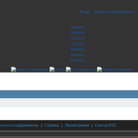
Вход
Зарегистрироваться
Главная
Новости
Обзоры
Статьи
Музыка
Бренды
Каталог
нуться к содержимому
Справка
Лёгкий режим
Список RSS
|
|
|