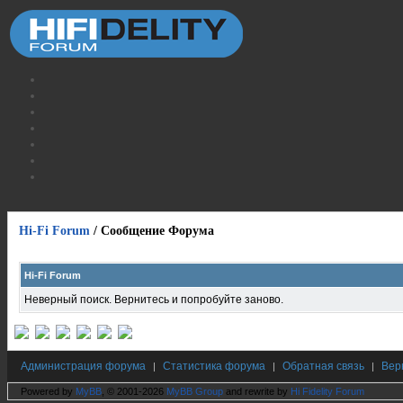
Hi-Fi Forum
/
Сообщение Форума
Hi-Fi Forum
Неверный поиск. Вернитесь и попробуйте заново.
Администрация форума
Статистика форума
Обратная связь
Вер
|
|
|
Powered by
MyBB
, © 2001-2026
MyBB Group
and rewrite by
Hi Fidelity Forum