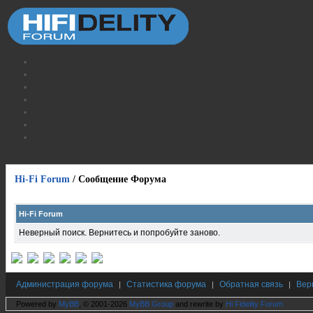
Hi-Fi Forum
/
Сообщение Форума
Hi-Fi Forum
Неверный поиск. Вернитесь и попробуйте заново.
Администрация форума
Статистика форума
Обратная связь
Вер
|
|
|
Powered by
MyBB
, © 2001-2026
MyBB Group
and rewrite by
Hi Fidelity Forum