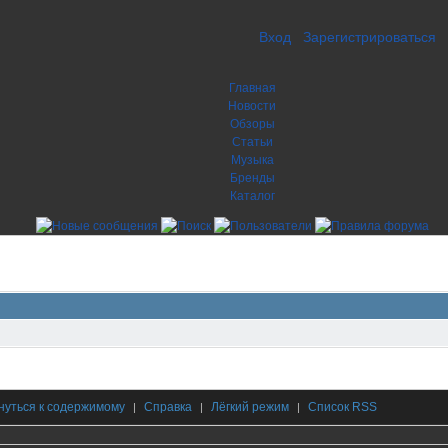
Вход
Зарегистрироваться
Главная
Новости
Обзоры
Статьи
Музыка
Бренды
Каталог
нуться к содержимому
Справка
Лёгкий режим
Список RSS
|
|
|