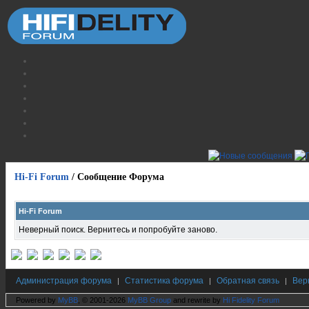
Hi-Fi Forum
/
Сообщение Форума
Hi-Fi Forum
Неверный поиск. Вернитесь и попробуйте заново.
Администрация форума
Статистика форума
Обратная связь
Вер
|
|
|
Powered by
MyBB
, © 2001-2026
MyBB Group
and rewrite by
Hi Fidelity Forum