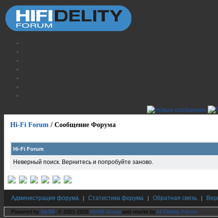
Hi-Fi Forum
/
Сообщение Форума
Hi-Fi Forum
Неверный поиск. Вернитесь и попробуйте заново.
Администрация форума
Статистика форума
Обратная связь
Вер
|
|
|
Powered by
MyBB
, © 2001-2026
MyBB Group
and rewrite by
Hi Fidelity Forum