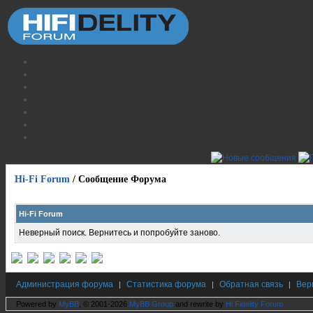
Hi-Fi Forum
/
Сообщение Форума
Hi-Fi Forum
Неверный поиск. Вернитесь и попробуйте заново.
Администрация форума
Статистика форума
Обратная связь
Вер
|
|
|
Powered by
MyBB
, © 2001-2026
MyBB Group
and rewrite by
Hi Fidelity Forum