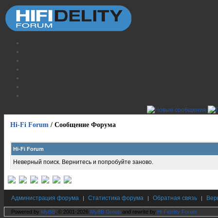
Hi-Fi Forum
/
Сообщение Форума
Hi-Fi Forum
Неверный поиск. Вернитесь и попробуйте заново.
Администрация форума
Статистика форума
Обратная связь
Вер
|
|
|
Powered by
MyBB
, © 2001-2026
MyBB Group
and rewrite by
Hi Fidelity Forum