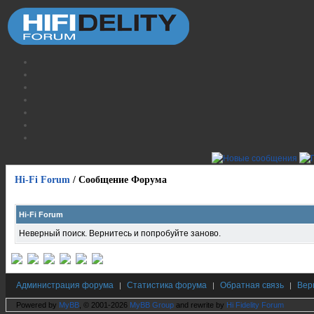
Hi-Fi Forum
/
Сообщение Форума
Hi-Fi Forum
Неверный поиск. Вернитесь и попробуйте заново.
Администрация форума
Статистика форума
Обратная связь
Вер
|
|
|
Powered by
MyBB
, © 2001-2026
MyBB Group
and rewrite by
Hi Fidelity Forum