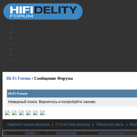
Hi-Fi Forum
/
Сообщение Форума
Hi-Fi Forum
Неверный поиск. Вернитесь и попробуйте заново.
Администрация форума
Статистика форума
Обратная связь
Вер
|
|
|
Powered by
MyBB
, © 2001-2026
MyBB Group
and rewrite by
Hi Fidelity Forum