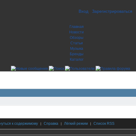
Вход
Зарегистрироваться
Главная
Новости
Обзоры
Статьи
Музыка
Бренды
Каталог
нуться к содержимому
Справка
Лёгкий режим
Список RSS
|
|
|