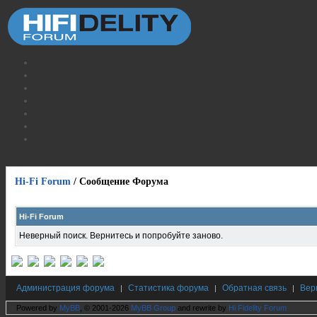
Hi-Fi Forum
/
Сообщение Форума
Hi-Fi Forum
Неверный поиск. Вернитесь и попробуйте заново.
Администрация форума
Статистика форума
Обратная связь
Вер
|
|
|
Powered by
MyBB
, © 2001-2026
MyBB Group
and rewrite by
Hi Fidelity Forum