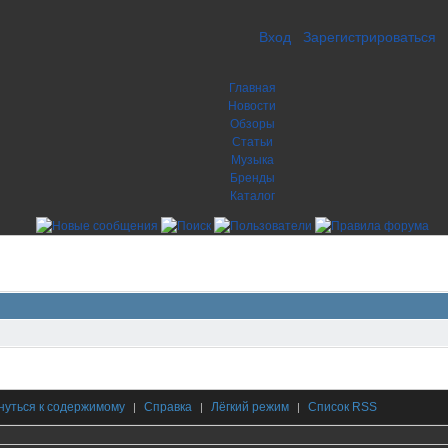
Вход
Зарегистрироваться
Главная
Новости
Обзоры
Статьи
Музыка
Бренды
Каталог
нуться к содержимому
Справка
Лёгкий режим
Список RSS
|
|
|