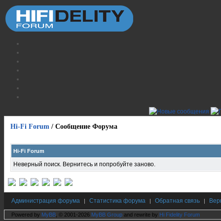
Hi-Fi Forum
/
Сообщение Форума
Hi-Fi Forum
Неверный поиск. Вернитесь и попробуйте заново.
Администрация форума
Статистика форума
Обратная связь
Вер
|
|
|
Powered by
MyBB
, © 2001-2026
MyBB Group
and rewrite by
Hi Fidelity Forum