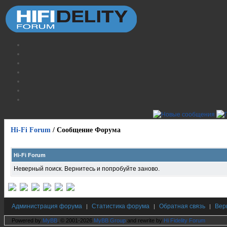
Hi-Fi Forum
/
Сообщение Форума
Hi-Fi Forum
Неверный поиск. Вернитесь и попробуйте заново.
Администрация форума
Статистика форума
Обратная связь
Вер
|
|
|
Powered by
MyBB
, © 2001-2026
MyBB Group
and rewrite by
Hi Fidelity Forum