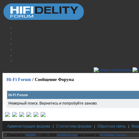
Hi-Fi Forum
/
Сообщение Форума
Hi-Fi Forum
Неверный поиск. Вернитесь и попробуйте заново.
Администрация форума
Статистика форума
Обратная связь
Вер
|
|
|
Powered by
MyBB
, © 2001-2026
MyBB Group
and rewrite by
Hi Fidelity Forum