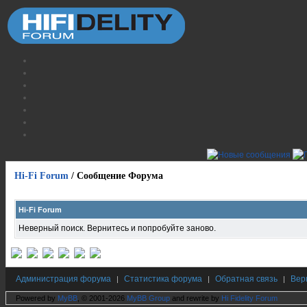
Hi-Fi Forum
/
Сообщение Форума
Hi-Fi Forum
Неверный поиск. Вернитесь и попробуйте заново.
Администрация форума
Статистика форума
Обратная связь
Вер
|
|
|
Powered by
MyBB
, © 2001-2026
MyBB Group
and rewrite by
Hi Fidelity Forum