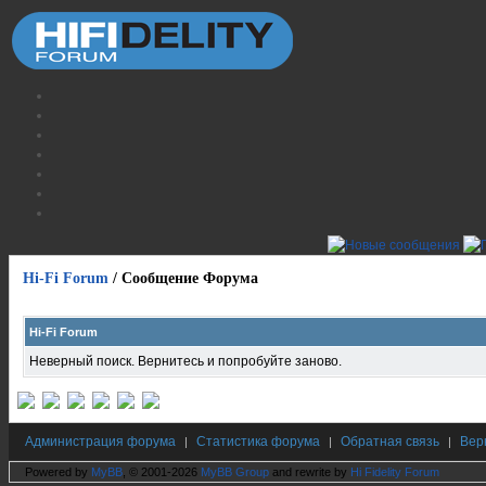
Hi-Fi Forum
/
Сообщение Форума
Hi-Fi Forum
Неверный поиск. Вернитесь и попробуйте заново.
Администрация форума
Статистика форума
Обратная связь
Вер
|
|
|
Powered by
MyBB
, © 2001-2026
MyBB Group
and rewrite by
Hi Fidelity Forum