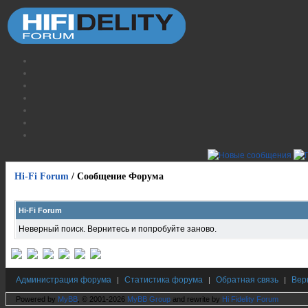
Hi-Fi Forum
/
Сообщение Форума
Hi-Fi Forum
Неверный поиск. Вернитесь и попробуйте заново.
Администрация форума
Статистика форума
Обратная связь
Вер
|
|
|
Powered by
MyBB
, © 2001-2026
MyBB Group
and rewrite by
Hi Fidelity Forum