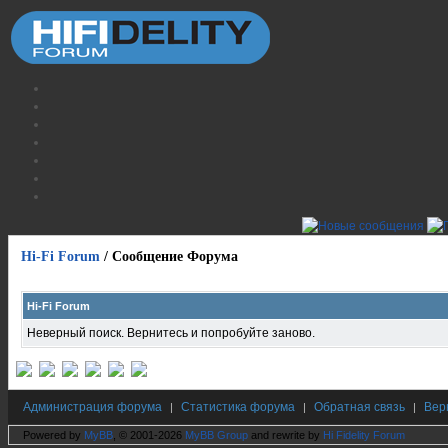
Hi-Fi Forum
/
Сообщение Форума
Hi-Fi Forum
Неверный поиск. Вернитесь и попробуйте заново.
Администрация форума
Статистика форума
Обратная связь
Вер
|
|
|
Powered by
MyBB
, © 2001-2026
MyBB Group
and rewrite by
Hi Fidelity Forum