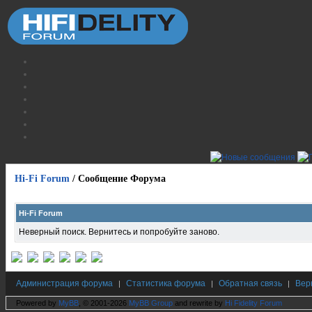
Hi-Fi Forum
/
Сообщение Форума
Hi-Fi Forum
Неверный поиск. Вернитесь и попробуйте заново.
Администрация форума
Статистика форума
Обратная связь
Вер
|
|
|
Powered by
MyBB
, © 2001-2026
MyBB Group
and rewrite by
Hi Fidelity Forum