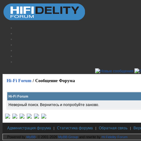
Hi-Fi Forum
/
Сообщение Форума
Hi-Fi Forum
Неверный поиск. Вернитесь и попробуйте заново.
Администрация форума
Статистика форума
Обратная связь
Вер
|
|
|
Powered by
MyBB
, © 2001-2026
MyBB Group
and rewrite by
Hi Fidelity Forum