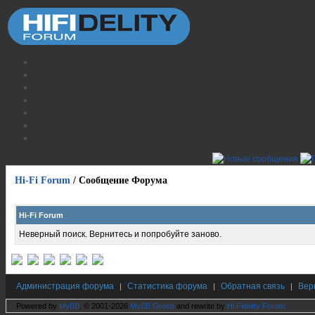
Hi-Fi Forum
/
Сообщение Форума
Hi-Fi Forum
Неверный поиск. Вернитесь и попробуйте заново.
Администрация форума
Статистика форума
Обратная связь
Вер
|
|
|
Powered by
MyBB
, © 2001-2026
MyBB Group
and rewrite by
Hi Fidelity Forum