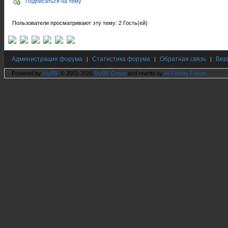
Подписаться на тему
Пользователи просматривают эту тему: 2 Гость(ей)
Администрация форума
Статистика форума
Обратная связь
Вер
|
|
|
Powered by
MyBB
, © 2001-2026
MyBB Group
and rewrite by
Hi Fidelity Forum