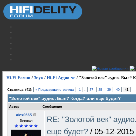
Hi-Fi Forum
/
Звук
/
Hi-Fi Аудио
/
"Золотой век" аудио. Был? К
Страницы (41):
« Предыдущая страница
1
...
37
38
39
40
41
"Золотой век" аудио. Был? Когда? или еще будет?
Автор
Сообщение
alex0665
RE: "Золотой век" аудио
Ветеран
еще будет?
/
05-12-2015