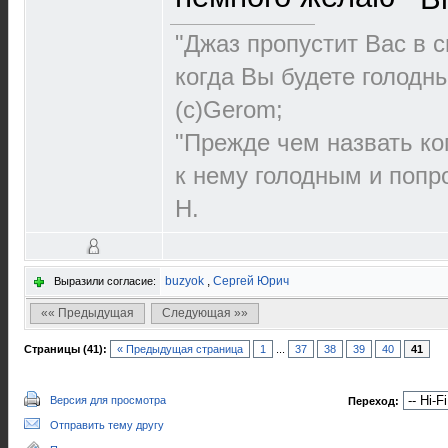
"Джаз пропустит Вас в с
когда Вы будете голодн
(с)Gerom;
"Прежде чем назвать ко
к нему голодным и попро
Н.
buzyok
,
Сергей Юрич
Выразили согласие:
«« Предыдущая
Следующая »»
Страницы (41):
« Предыдущая страница
1
...
37
38
39
40
41
Версия для просмотра
Переход:
Отправить тему другу