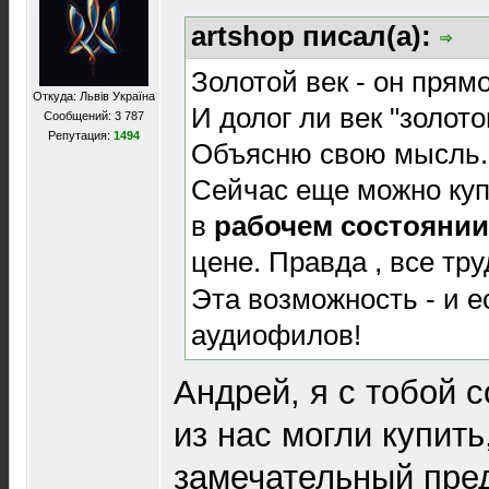
artshop писал(а):
Золотой век - он прям
Откуда: Львів Україна
И долог ли век "золотог
Сообщений: 3 787
Репутация:
1494
Объясню свою мысль.
Сейчас еще можно куп
в
рабочем состоянии
цене. Правда , все тру
Эта возможность - и ес
аудиофилов!
Андрей, я с тобой 
из нас могли купить
замечательный пре