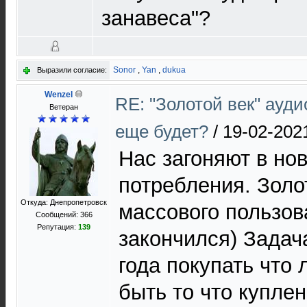
занавеса"?
Sonor
,
Yan
,
dukua
Выразили согласие:
Wenzel
RE: "Золотой век" ауди
Ветеран
еще будет?
/
19-02-202
Нас загоняют в нов
потребления. Золо
Откуда: Днепропетровск
массового пользов
Сообщений: 366
Репутация:
139
закончился) Задач
года покупать что 
быть то что куплен