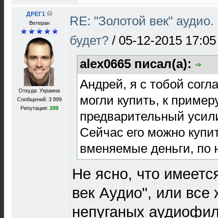
ДРЕГ1
RE: "Золотой век" аудио
Bетеран
будет?
/
05-12-2015 17:05
alex0665 писал(а):
Андрей, я с тобой согл
Откуда: Украина
могли купить, к пример
Сообщений: 3 899
Репутация:
289
предварительный усил
Сейчас его можно купит
вменяемые деньги, по
Не ясно, что имеется
век Аудио", или все 
непуганых аудиофил