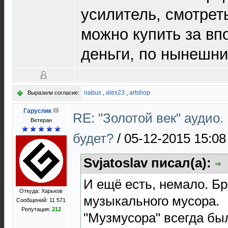
усилитель, смотрет
можно купить за в
деньги, по нынешн
nabus
,
alex23
,
artshop
Выразили согласие:
Гаруспик
RE: "Золотой век" аудио
Ветеран
будет?
/
05-12-2015 15:08
Svjatoslav писал(а):
И ещё есть, немало. Б
Откуда: Харьков
музыкального мусора.
Сообщений: 11 571
Репутация:
212
"Музмусора" всегда бы