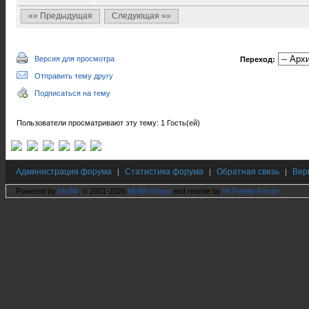
«« Предыдущая
Следующая »»
Версия для просмотра
Переход:
Отправить тему другу
Подписаться на тему
Пользователи просматривают эту тему: 1 Гость(ей)
Администрация форума
Статистика форума
Обратная связь
Вер
|
|
|
Powered by
MyBB
, © 2001-2026
MyBB Group
and rewrite by
Hi Fidelity Forum