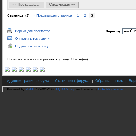
«« Предыдущая
Следующая »»
Страницы (3):
« Предыдущая страница
1
2
3
Версия для просмотра
Переход:
Отправить тему другу
Подписаться на тему
Пользователи просматривают эту тему: 1 Гость(ей)
Администрация форума
Статистика форума
Обратная связь
Вер
|
|
|
Powered by
MyBB
, © 2001-2026
MyBB Group
and rewrite by
Hi Fidelity Forum