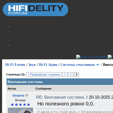
Hi-Fi Forum
/
Звук
/
Hi-Fi Аудио
/
Системы участников
/
Винта
Страницы (3):
« Предыдущая страница
1
2
3
Винтажная система.
Автор
Сообщение
Serpens
RE: Винтажная система.
/
20-10-2025 
Ветеран
Но полезного ровно 0,0.
У меня есть свой звук, с блэкджеком и шл