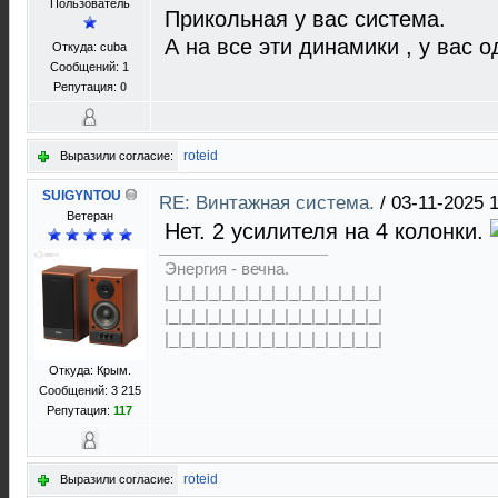
Пользователь
Прикольная у вас система.
А на все эти динамики , у вас о
Откуда: cuba
Сообщений: 1
Репутация:
0
roteid
Выразили согласие:
SUIGYNTOU
RE: Винтажная система.
/
03-11-2025 
Ветеран
Нет. 2 усилителя на 4 колонки.
Энергия - вечна.
|_|_|_|_|_|_|_|_|_|_|_|_|_|_|_|_|
|_|_|_|_|_|_|_|_|_|_|_|_|_|_|_|_|
|_|_|_|_|_|_|_|_|_|_|_|_|_|_|_|_|
Откуда: Крым.
Сообщений: 3 215
Репутация:
117
roteid
Выразили согласие: