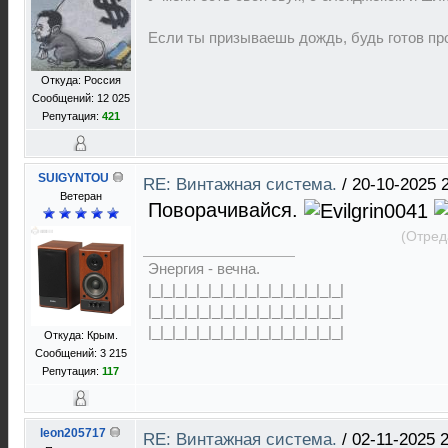
Если ты призываешь дождь, будь готов про
Откуда: Россия
Сообщений: 12 025
Репутация:
421
SUIGYNTOU
RE: Винтажная система.
/
20-10-2025 
Ветеран
Поворачивайся.
(Отред
Энергия - вечна.
|_|_|_|_|_|_|_|_|_|_|_|_|_|_|_|_|
|_|_|_|_|_|_|_|_|_|_|_|_|_|_|_|_|
|_|_|_|_|_|_|_|_|_|_|_|_|_|_|_|_|
Откуда: Крым.
Сообщений: 3 215
Репутация:
117
leon205717
RE: Винтажная система.
/
02-11-2025 