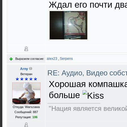
Ждал его почти дв
alex23
,
Serpens
Выразили согласие:
Arny
RE: Аудио, Видео соб
Ветеран
Хорошая компашка
больше
"Нация является великой
Откуда: Warszawa
Сообщений: 887
Репутация:
106