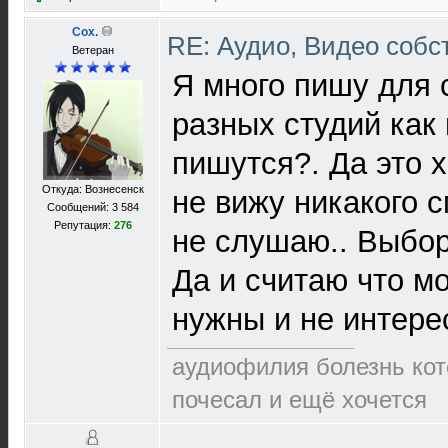
Cox.
RE: Аудио, Видео соб
Ветеран
Я много пишу для 
разных студий как
пишутся?. Да это 
Откуда: Вознесенск
не вижу никакого 
Сообщений: 3 584
Репутация:
276
не слушаю.. Выбор
Да и считаю что м
нужны и не интер
аудиофилия болезнь кото
почесал и ещё хочется