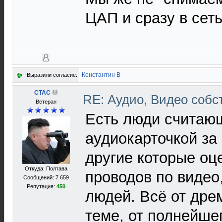
ЦАП и сразу в сеть
Константин В
Выразили согласие:
CTAC
RE: Аудио, Видео соб
Ветеран
Есть люди считающ
аудиокарточкой за 
другие которые оц
Откуда: Полтава
проводов по видео
Сообщений: 7 659
Репутация:
450
людей. Всё от дре
теме, от полнейше