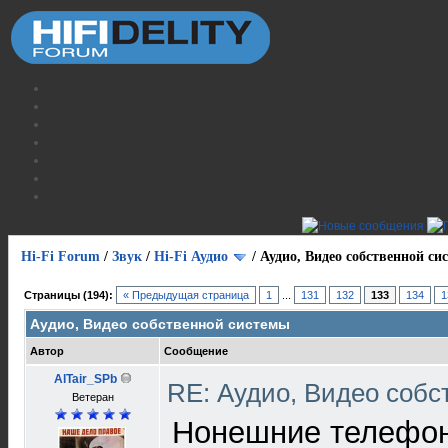
Hi-Fi Forum
/
Звук
/
Hi-Fi Аудио
/
Аудио, Видео собственной си
Страницы (194):
« Предыдущая страница
1
...
131
132
133
134
1
Аудио, Видео собственной системы
Автор
Сообщение
AlTair_SPb
RE: Аудио, Видео соб
Ветеран
Нонешние телефон