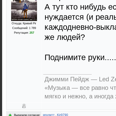
А тут кто нибудь е
нуждается (и реаль
Откуда: Кривий Рiг
каждодневно-выкл
Сообщений: 1 789
Репутация:
257
же людей?
Поднимите руки....
Джимми Пейдж — Led Ze
«Музыка — все равно чт
мягко и нежно, а иногда
эполитт
,
Kir9790
Выразили согласие: