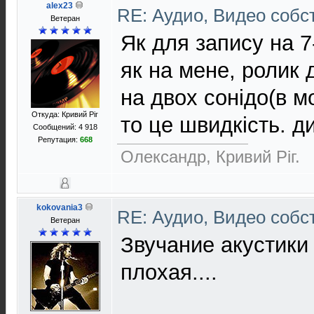
alex23
RE: Аудио, Видео соб
Ветеран
Як для запису на 7
як на мене, ролик
на двох сонідо(в м
Откуда: Кривий Рiг
то це швидкість. д
Сообщений: 4 918
Репутация:
668
Олександр, Кривий Рiг.
kokovania3
RE: Аудио, Видео соб
Ветеран
Звучание акустики
плохая....