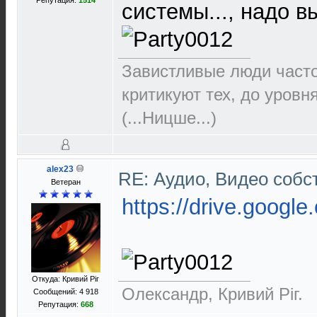
Репутация:
1514
системы..., надо 
Завистливые люди часто 
критикуют тех, до уровн
(...Ницше...)
alex23
RE: Аудио, Видео соб
Ветеран
https://drive.google
Откуда: Кривий Рiг
Олександр, Кривий Рiг.
Сообщений: 4 918
Репутация:
668