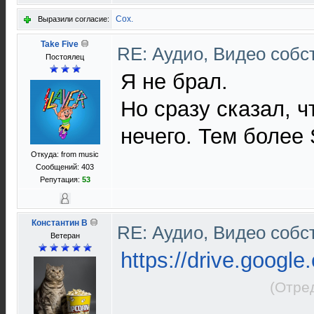
Cox.
Выразили согласие:
Take Five
RE: Аудио, Видео соб
Постоялец
Я не брал.
Но сразу сказал, ч
нечего. Тем более 
Откуда: from music
Сообщений: 403
Репутация:
53
Константин В
RE: Аудио, Видео соб
Ветеран
https://drive.google
(Отре