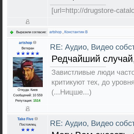
[url=http://drugstore-cata
artshop
,
Константин В
Выразили согласие:
artshop
RE: Аудио, Видео соб
Ветеран
Редчайший случай,
Завистливые люди часто 
критикуют тех, до уровн
Откуда: Киев
(...Ницше...)
Сообщений: 10 559
Репутация:
1514
Take Five
RE: Аудио, Видео соб
Постоялец