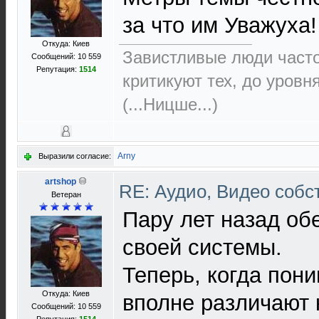
за что им Уважуха!
Откуда: Киев
Завистливые люди часто 
Сообщений: 10 559
Репутация:
1514
критикуют тех, до уровн
(...Ницше...)
Arny
Выразили согласие:
artshop
RE: Аудио, Видео соб
Ветеран
Пару лет назад об
своей системы.
Теперь, когда пон
Откуда: Киев
вполне различают 
Сообщений: 10 559