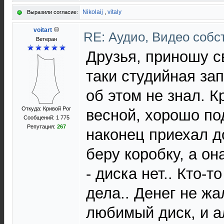
Nikolaij
,
vitaly
Выразили согласие:
voitart
RE: Аудио, Видео соб
Ветеран
Друзья, приношу с
таки студийная зап
об этом не знал. К
Откуда: Кривой Рог
весной, хорошо по
Сообщений: 1 775
Репутация:
267
наконец приехал д
беру коробку, а он
- диска нет.. Кто-т
дела.. Денег не жа
любимый диск, и а