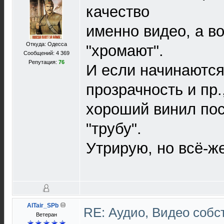
качество
именно видео, а в
Откуда: Одесса
"хромают".
Сообщений: 4 369
Репутация:
76
И если начинаются
прозрачность и пр.,
хороший винил пос
"трубу".
Утрирую, но всё-же
AlTair_SPb
RE: Аудио, Видео соб
Ветеран