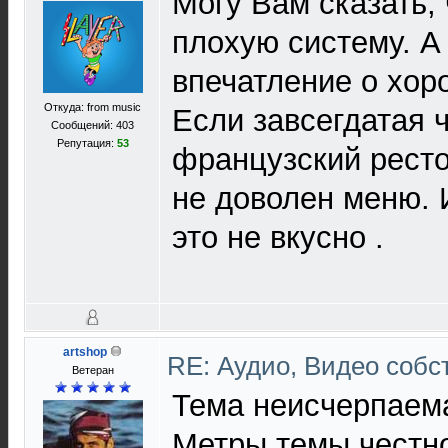
Могу Вам сказать,
плохую систему. А
впечатление о хор
Откуда: from music
Если завсегдатая 
Сообщений: 403
Репутация:
53
французский ресто
не доволен меню. 
это не вкусно .
artshop
RE: Аудио, Видео соб
Ветеран
Тема неисчерпаема
Метры темы честно