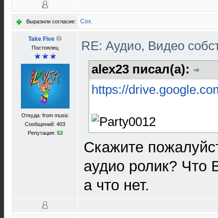
Cox.
Выразили согласие:
Take Five
RE: Аудио, Видео соб
Постоялец
alex23 писал(а):
https://drive.google.co
Откуда: from music
Сообщений: 403
Репутация:
53
Скажите пожалуйст
аудио ролик? Что 
а что нет.