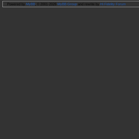
Powered by
MyBB
, © 2001-2026
MyBB Group
and rewrite by
Hi Fidelity Forum