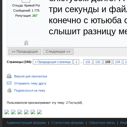
Откуда: Кривой Рог
три секунды и фай
Сообщений: 1 775
Репутация:
267
конечно с ютьюба 
слышит разницу ме
«« Предыдущая
Следующая »»
Страницы (194):
« Предыдущая страница
1
...
131
132
133
134
1
Версия для просмотра
Отправить тему другу
Подписаться на тему
Пользователи просматривают эту тему: 2 Гость(ей)
Администрация форума
Статистика форума
Обратная связь
Вер
|
|
|