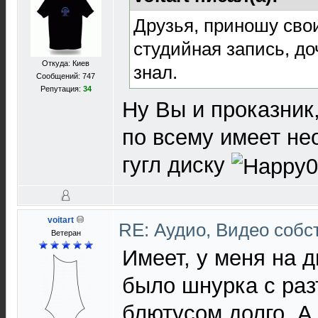
Друзья, приношу свои
студийная запись, доч
Откуда: Киев
знал.
Сообщений: 747
Репутация:
34
Ну Вы и проказник
по всему имеет не
гугл диску
voitart
RE: Аудио, Видео соб
Ветеран
Имеет, у меня на д
было шнурка с раз
блютусом долго. А 