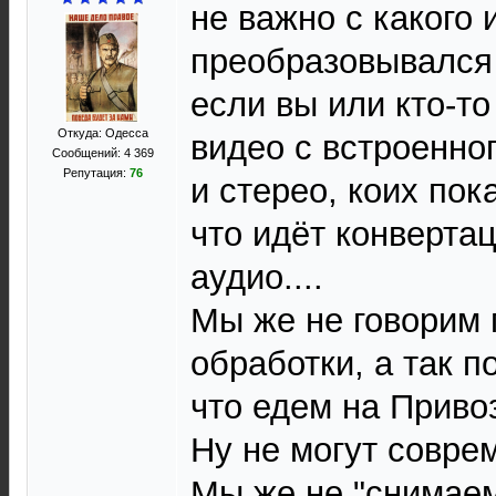
не важно с какого 
преобразовывался 
если вы или кто-то
Откуда: Одесса
видео с встроенно
Сообщений: 4 369
Репутация:
76
и стерео, коих пок
что идёт конвертац
аудио....
Мы же не говорим 
обработки, а так п
что едем на Привоз
Ну не могут совре
Мы же не "снимаем"