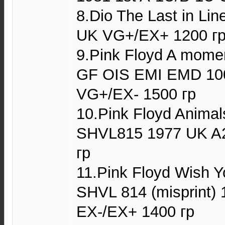
8.Dio The Last in Li
UK VG+/EX+ 1200 г
9.Pink Floyd A mome
GF OIS EMI EMD 10
VG+/EX- 1500 гр
10.Pink Floyd Anima
SHVL815 1977 UK A
гр
11.Pink Floyd Wish 
SHVL 814 (misprint)
EX-/EX+ 1400 гр