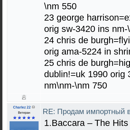
\nm 550
23 george harrison=e
orig sw-3420 ins nm-
24 chris de burgh=fl
orig ama-5224 in shr
25 chris de burgh=hig
dublin!=uk 1990 orig 
nm\nm-\nm 750
Charlez 22
RE: Продам импортный 
Ветеран
1.Baccara – The Hits