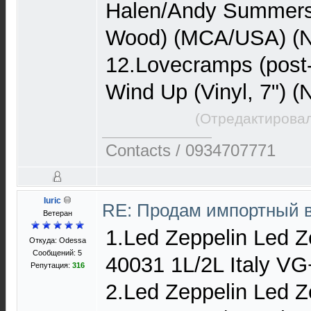
Halen/Andy Summer
Wood) (MCA/USA) (N
12.Lovecramps (post
Wind Up (Vinyl, 7") 
(Отредактировал
Contacts / 0934707771
Iuric
RE: Продам импортный 
Ветеран
1.Led Zeppelin Led Z
Откуда: Odessa
Сообщений: 5
40031 1L/2L Italy V
Репутация:
316
2.Led Zeppelin Led Ze