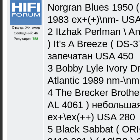
Norgran Blues 1950 (
1983 ex+(+)\nm- US
Откуда: Житомир
2 Itzhak Perlman \ A
Сообщений: 46
Репутация:
758
) It's A Breeze ( DS
запечатан USA 450
3 Bobby Lyle Ivory D
Atlantic 1989 nm-\n
4 The Brecker Brothe
AL 4061 ) небольшая
ex+\ex(++) USA 280
5 Black Sabbat ( OR