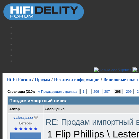
Hi-Fi Forum
/
Продам
/
Носители информации
/
Виниловые пласт
Страницы (210):
« Предыдущая страница
1
...
206
207
208
209
2
Продам импортный винил
Автор
Сообщение
valerajazzz
RE: Продам импортный 
Ветеран
1 Flip Phillips \ Lest