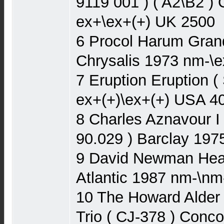
9119 001 ) ( A2\B2 
ex+\ex+(+) UK 2500
6 Procol Harum Gran
Chrysalis 1973 nm-\
7 Eruption Eruption (
ex+(+)\ex+(+) USA 4
8 Charles Aznavour I
90.029 ) Barclay 197
9 David Newman Head
Atlantic 1987 nm-\n
10 The Howard Alder
Trio ( CJ-378 ) Con