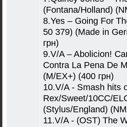
(Fontana/Holland) (N
8.Yes – Going For Th
50 379) (Made in Ge
грн)
9.V/A – Abolicion! C
Contra La Pena De Mu
(M/EX+) (400 грн)
10.V/A - Smash hits o
Rex/Sweet/10CC/ELO
(Stylus/England) (NM
11.V/A - (OST) The W