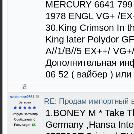
MERCURY 6641 799 )
1978 ENGL VG+ /EX+
30.King Crimson In th
King later Polydor 
A//1/B//5 EX++/ VG+
Дополнительная инф
06 52 ( вайбер ) или
voldemar0561
RE: Продам импортный 
Ветеран
1.BONEY M * Take Th
Откуда: житомир
Сообщений: 0
Germany ,Hansa Inter
Репутация:
65