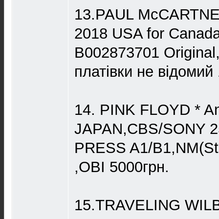
13.PAUL McCARTNEY 
2018 USA for Canada,
B002873701 Origina
платівки не відомий 
14. PINK FLOYD * An
JAPAN,CBS/SONY 25
PRESS A1/B1,NM(Sti
,OBI 5000грн.
15.TRAVELING WILBU