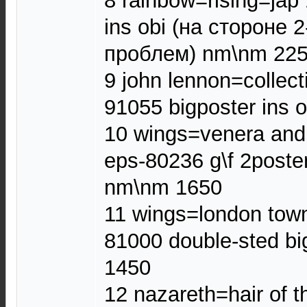
8 rainbow=rising=jap
ins obi (на стороне 
проблем) nm\nm 22
9 john lennon=collect
91055 bigposter ins 
10 wings=venera and
eps-80236 g\f 2poster
nm\nm 1650
11 wings=london town
81000 double-sted bi
1450
12 nazareth=hair of 