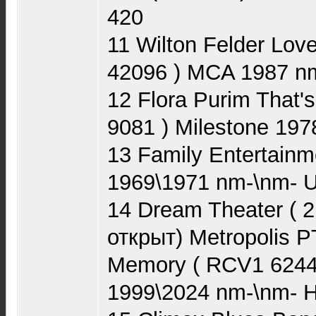
420
11 Wilton Felder Lov
42096 ) MCA 1987 n
12 Flora Purim That'
9081 ) Milestone 19
13 Family Entertainm
1969\1971 nm-\nm- 
14 Dream Theater ( 2
открыт) Metropolis P
Memory ( RCV1 62448
1999\2024 nm-\nm- H