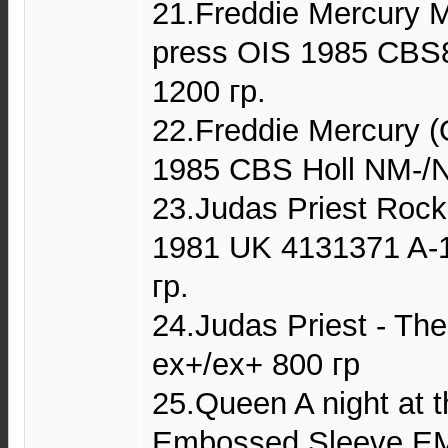
21.Freddie Mercury 
press OIS 1985 CBS
1200 гр.
22.Freddie Mercury (
1985 CBS Holl NM-/N
23.Judas Priest Rock
1981 UK 4131371 A-
гр.
24.Judas Priest - T
ex+/ex+ 800 гр
25.Queen A night at 
Embossed Sleeve E