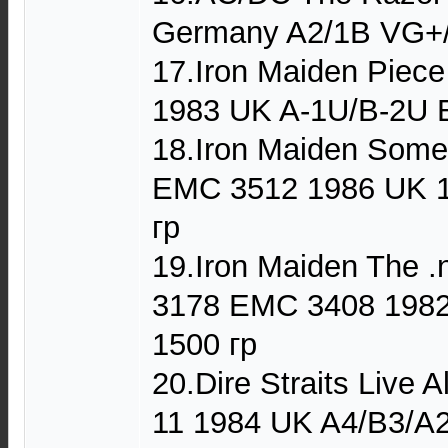
Germany A2/1B VG+/
17.Iron Maiden Piec
1983 UK A-1U/B-2U 
18.Iron Maiden Some
EMC 3512 1986 UK 
гр
19.Iron Maiden The .
3178 EMC 3408 198
1500 гр
20.Dire Straits Liv
11 1984 UK A4/B3/A