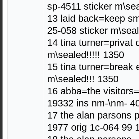
sp-4511 sticker m\sea
13 laid back=keep sm
25-058 sticker m\seal
14 tina turner=privat
m\sealed!!!!! 1350
15 tina turner=break 
m\sealed!!! 1350
16 abba=the visitors
19332 ins nm-\nm- 4
17 the alan parsons 
1977 orig 1c-064 99 