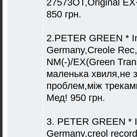
27573OT,Original E
850 грн.
2.PETER GREEN * In
Germany,Creole Rec,
NM(-)/EX(Green Tran
маленька хвиля,не з
проблем,між треками
Мед! 950 грн.
3. PETER GREEN * In
Germany,creol recor