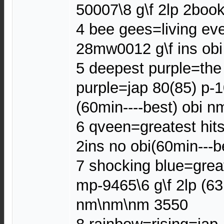
50007\8 g\f 2lp 2bo
4 bee gees=living ev
28mw0012 g\f ins ob
5 deepest purple=the
purple=jap 80(85) p-1
(60min----best) obi 
6 qveen=greatest hit
2ins no obi(60min---
7 shocking blue=great
mp-9465\6 g\f 2lp (63
nm\nm\nm 3550