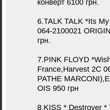
конверт 6100 грн.
6.TALK TALK *Its My
064-2100021 ORIGIN
грн.
7.PINK FLOYD *Wish
France,Harvest 2C 0
PATHE MARCONI),E
OIS 950 грн
8.KISS * Destroyer 