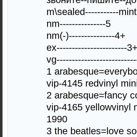
m\sealed-----------mint
nm---------------5
nm(-)---------------4+
ex-----------------------3
vg-------------------------
1 arabesque=everybod
vip-4145 redvinyl mi
2 arabesque=fancy co
vip-4165 yellowvinyl
1990
3 the beatles=love s