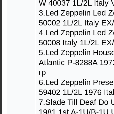
W 40037 1L/2L Italy
3.Led Zeppelin Led Z
50002 1L/2L Italy EX
4.Led Zeppelin Led Z
50008 Italy 1L/2L EX
5.Led Zeppelin House
Atlantic P-8288A 19
гр
6.Led Zeppelin Pre
59402 1L/2L 1976 It
7.Slade Till Deaf Do
1981 1st A-1U/B-1U