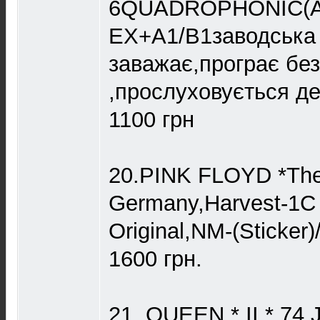
6QUADROPHONIC(A3
EX+A1/B1заводська 
заважає,програє без
,прослуховується д
1100 грн
20.PINK FLOYD *The 
Germany,Harvest-1C
Original,NM-(Sticker
1600 грн.
21. QUEEN * II * 74 