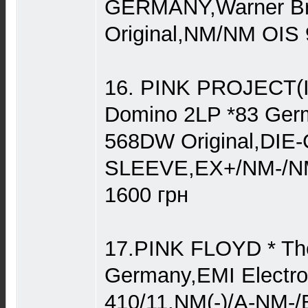
GERMANY,Warner Br
Original,NM/NM OIS 
16. PINK PROJECT(
Domino 2LP *83 Germ
568DW Original,DI
SLEEVE,EX+/NM-/
1600 грн
17.PINK FLOYD * The
Germany,EMI Electro
410/11,NM(-)/A-NM-/