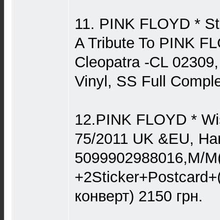
11. PINK FLOYD * Sti
A Tribute To PINK F
Cleopatra -CL 02309, 
Vinyl, SS Full Compl
12.PINK FLOYD * Wi
75/2011 UK &EU, Har
5099902988016,M/M
+2Sticker+Postcard+
конверт) 2150 грн.