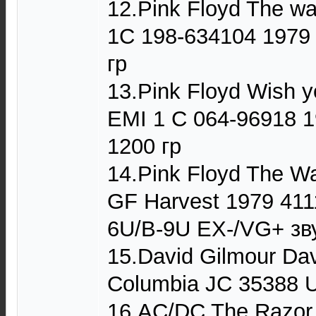
12.Pink Floyd The wa
1C 198-634104 1979
гр
13.Pink Floyd Wish 
EMI 1 C 064-96918 
1200 гр
14.Pink Floyd The Wa
GF Harvest 1979 411
6U/B-9U EX-/VG+ зву
15.David Gilmour Da
Columbia JC 35388 
16.AC/DC The Razor