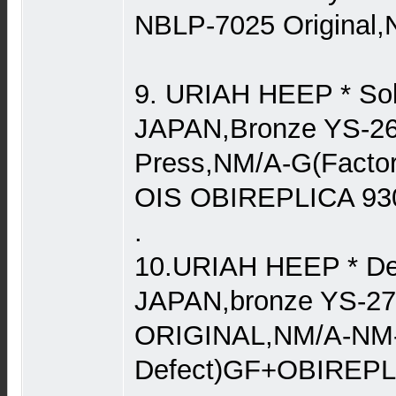
NBLP-7025 Original,
9. URIAH HEEP * Sol
JAPAN,Bronze YS-267
Press,NM/A-G(Factor
OIS OBIREPLICA 93
.
10.URIAH HEEP * De
JAPAN,bronze YS-2
ORIGINAL,NM/A-NM-
Defect)GF+OBIREPL