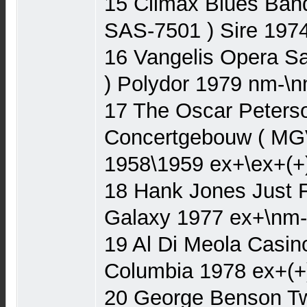
15 Climax Blues Band
SAS-7501 ) Sire 197
16 Vangelis Opera Sa
) Polydor 1979 nm-\
17 The Oscar Peterso
Concertgebouw ( MG
1958\1959 ex+\ex+(+
18 Hank Jones Just 
Galaxy 1977 ex+\nm
19 Al Di Meola Casin
Columbia 1978 ex+(+
20 George Benson Tw