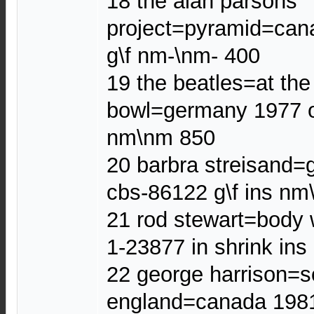
18 the alan parsons
project=pyramid=can
g\f nm-\nm- 400
19 the beatles=at th
bowl=germany 1977 o
nm\nm 850
20 barbra streisand=g
cbs-86122 g\f ins nm
21 rod stewart=body 
1-23877 in shrink in
22 george harrison=
england=canada 1981