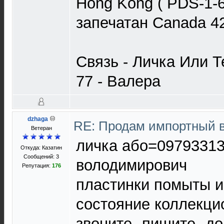
Hong Kong ( PDS-1-6
запечатан Canada 4
Связь - Личка Или Т
77 - Валера
dzhaga
RE: Продам импортный 
Ветеран
личка або=0979331
Откуда: Казатин
Сообщений: 3
володимирович
Репутация:
176
пластинки помыты 
состояние коллекци
звоните--пишите--д