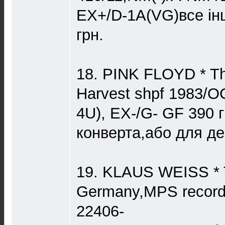
ЕХ+/D-1A(VG)все і
грн.
18. PINK FLOYD * The
Harvest shpf 1983/O
4U), EX-/G- GF 390 г
конверта,або для де
19. KLAUS WEISS * 
Germany,MPS record
22406-