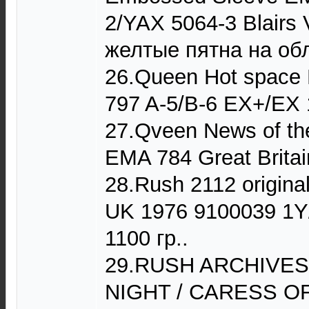
2/YAX 5064-3 Blairs
желтые пятна на обл
26.Queen Hot space
797 A-5/B-6 EX+/EX 
27.Qveen News of th
EMA 784 Great Brita
28.Rush 2112 origina
UK 1976 9100039 1Y/
1100 гр..
29.RUSH ARCHIVES 
NIGHT / CARESS OF