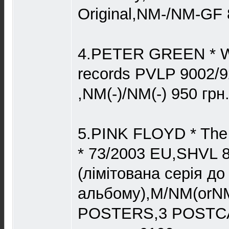
Original,NM-/NM-GF 
4.PETER GREEN * Whi
records PVLP 9002/
,NM(-)/NM(-) 950 грн
5.PINK FLOYD * The 
* 73/2003 EU,SHVL 8
(лімітована серія до
альбому),M/NM(or
POSTERS,3 POSTCA