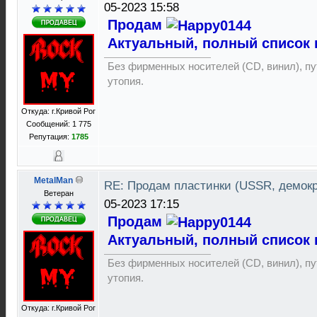
05-2023 15:58
Продам
Актуальный, полный список 
Без фирменных носителей (CD, винил), пут
утопия.
Откуда: г.Кривой Рог
Сообщений: 1 775
Репутация:
1785
MetalMan
RE: Продам пластинки (USSR, демок
Ветеран
05-2023 17:15
Продам
Актуальный, полный список 
Без фирменных носителей (CD, винил), пут
утопия.
Откуда: г.Кривой Рог