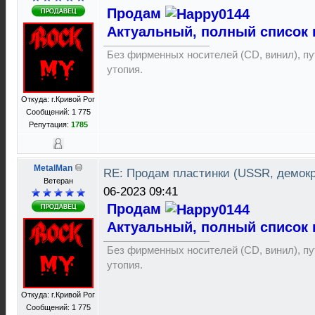
Продам
Актуальный, полный список 
Без фирменных носителей (CD, винил), пут
утопия.
Откуда: г.Кривой Рог
Сообщений: 1 775
Репутация:
1785
MetalMan
RE: Продам пластинки (USSR, демок
Ветеран
06-2023 09:41
Продам
Актуальный, полный список 
Без фирменных носителей (CD, винил), пут
утопия.
Откуда: г.Кривой Рог
Сообщений: 1 775