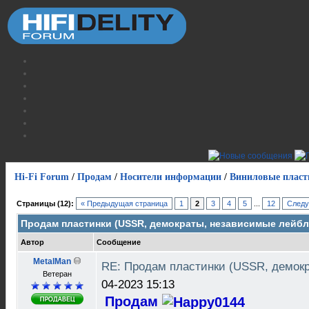
Hi-Fi Forum
/
Продам
/
Носители информации
/
Виниловые пласт
Страницы (12):
« Предыдущая страница
1
2
3
4
5
...
12
Следу
Продам пластинки (USSR, демократы, независимые лейб
Автор
Сообщение
MetalMan
RE: Продам пластинки (USSR, демок
Ветеран
04-2023 15:13
Продам