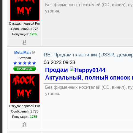
Без фирменных носителей (CD, винил), пут
утопия.
Откуда: г.Кривой Рог
Сообщений: 1 775
Репутация:
1785
MetalMan
RE: Продам пластинки (USSR, демок
Ветеран
06-2023 09:33
Продам
Актуальный, полный список 
Без фирменных носителей (CD, винил), пут
утопия.
Откуда: г.Кривой Рог
Сообщений: 1 775
Репутация:
1785