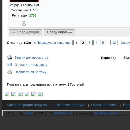
Откуда: г.Кривой Рог
Сообщений: 1 775
Репутация:
1785
«« Предыдущая
Следующая »»
Страницы (12):
« Предыдущая страница
1
2
3
4
5
...
12
Следу
Версия для просмотра
Переход:
Отправить тему другу
Подписаться на тему
Пользователи просматривают эту тему: 1 Гость(ей)
Администрация форума
Статистика форума
Обратная связь
Вер
|
|
|
Powered by
MyBB
, © 2001-2026
MyBB Group
and rewrite by
Hi Fidelity Forum