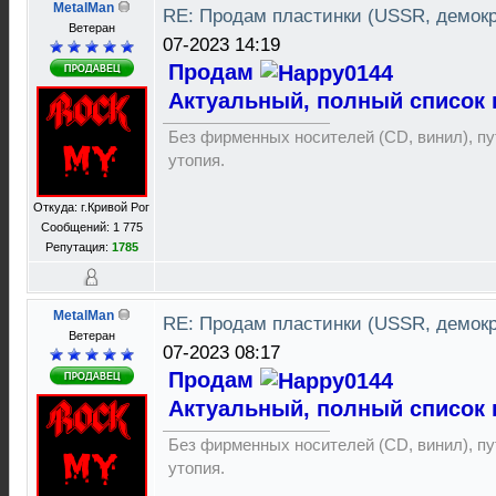
MetalMan
RE: Продам пластинки (USSR, демок
Ветеран
07-2023 14:19
Продам
Актуальный, полный список 
Без фирменных носителей (CD, винил), пут
утопия.
Откуда: г.Кривой Рог
Сообщений: 1 775
Репутация:
1785
MetalMan
RE: Продам пластинки (USSR, демок
Ветеран
07-2023 08:17
Продам
Актуальный, полный список 
Без фирменных носителей (CD, винил), пут
утопия.