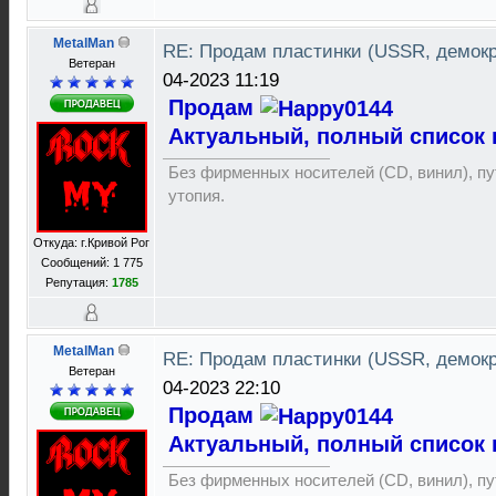
MetalMan
RE: Продам пластинки (USSR, демок
Ветеран
04-2023 11:19
Продам
Актуальный, полный список 
Без фирменных носителей (CD, винил), пут
утопия.
Откуда: г.Кривой Рог
Сообщений: 1 775
Репутация:
1785
MetalMan
RE: Продам пластинки (USSR, демок
Ветеран
04-2023 22:10
Продам
Актуальный, полный список 
Без фирменных носителей (CD, винил), пут