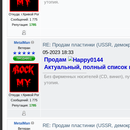
утопия.
Откуда: г.Кривой Рог
Сообщений: 1 775
Репутация:
1785
MetalMan
RE: Продам пластинки (USSR, демок
Ветеран
05-2023 18:33
Продам
Актуальный, полный список 
Без фирменных носителей (CD, винил), пут
утопия.
Откуда: г.Кривой Рог
Сообщений: 1 775
Репутация:
1785
MetalMan
RE: Продам пластинки (USSR, демок
Ветеран