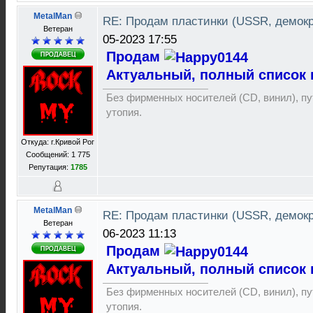
MetalMan
RE: Продам пластинки (USSR, демок
Ветеран
05-2023 17:55
Продам
Актуальный, полный список 
Без фирменных носителей (CD, винил), пут
утопия.
Откуда: г.Кривой Рог
Сообщений: 1 775
Репутация:
1785
MetalMan
RE: Продам пластинки (USSR, демок
Ветеран
06-2023 11:13
Продам
Актуальный, полный список 
Без фирменных носителей (CD, винил), пут
утопия.