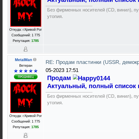
Без фирменных носителей (CD, винил), пут
утопия.
Откуда: г.Кривой Рог
Сообщений: 1 775
Репутация:
1785
MetalMan
RE: Продам пластинки (USSR, демок
Ветеран
05-2023 17:51
Продам
Актуальный, полный список 
Без фирменных носителей (CD, винил), пут
утопия.
Откуда: г.Кривой Рог
Сообщений: 1 775
Репутация:
1785