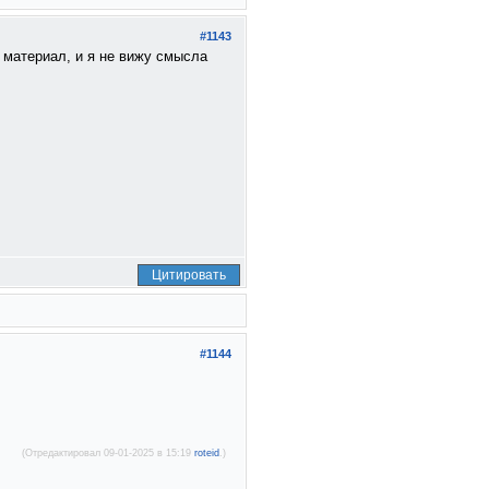
#1143
 материал, и я не вижу смысла
Цитировать
#1144
(Отредактировал 09-01-2025 в 15:19
roteid
.)