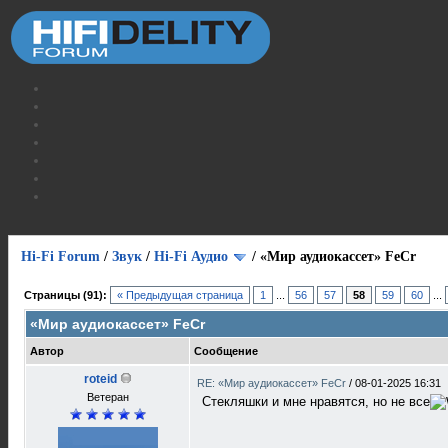
Hi-Fi Forum
/
Звук
/
Hi-Fi Аудио
/
«Мир аудиокассет» FeCr
Страницы (91):
« Предыдущая страница
1
...
56
57
58
59
60
...
«Мир аудиокассет» FeCr
Автор
Сообщение
roteid
RE: «Мир аудиокассет» FeCr
/
08-01-2025 16:31
Ветеран
Стекляшки и мне нравятся, но не все