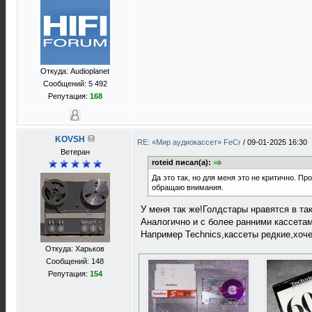
Откуда: Audioplanet
Сообщений: 5 492
Репутация:
168
KOVSH
RE: «Мир аудиокассет» FeCr
/
09-01-2025 16:30
Ветеран
roteid писал(а):
Да это так, но для меня это не критично. 
обращаю внимания.
У меня так же!Голдстары нравятся в так
Аналогично и с более ранними кассетам
Например Technics,кассеты редкие,хочет
Откуда: Харьков
Сообщений: 148
Репутация:
154