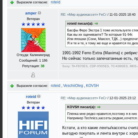
roteid
Выразили согласие:
amper
RE: «Мир аудиокассет» FeCr
/
11-01-2025 18:40
Ветеран
roteid писал(а):
Басфы Феро Экстра 1 тоже используете сте
Как вы их оцениваете? Те которые 91-94г.
Или япошки (Сони, Максел, ТДК...) предпочи
Я и те и те, к тому же еще и нравятся по диз
1991-1992 Ferro Extra (Maxima) с ребрис
Откуда: Калининград
Но сейчас только запечатанные есть, п
Сообщений: 1 186
Репутация:
38
Sony: TA-F870ES, CDP-X505ES, TC-K990ES, MDS-JA
roteid
,
VeschiiOleg
,
KOVSH
Выразили согласие:
roteid
RE: «Мир аудиокассет» FeCr
/
12-01-2025 23:12
Ветеран
KOVSH писал(а):
Пленка мне редко нравится,поэтому я в них 
Например Technics,кассеты редкие,хочется р
Кстати, а кто какие ленты/кассеты счит
выгодно покупать и лента внутри с хор