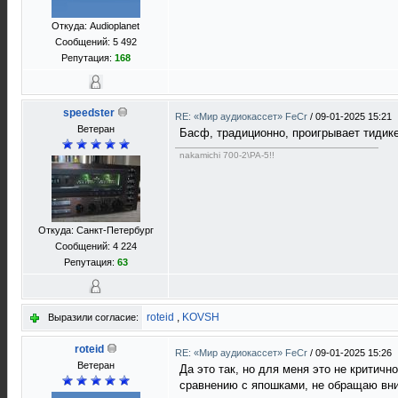
Откуда: Audioplanet
Сообщений: 5 492
Репутация:
168
speedster
RE: «Мир аудиокассет» FeCr
/
09-01-2025 15:21
Ветеран
Басф, традиционно, проигрывает тидике
nakamichi 700-2\PA-5!!
Откуда: Санкт-Петербург
Сообщений: 4 224
Репутация:
63
roteid
,
KOVSH
Выразили согласие:
roteid
RE: «Мир аудиокассет» FeCr
/
09-01-2025 15:26
Ветеран
Да это так, но для меня это не критич
сравнению с япошками, не обращаю вн