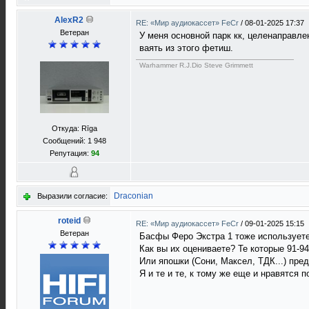
AlexR2
RE: «Мир аудиокассет» FeCr
/
08-01-2025 17:37
Ветеран
У меня основной парк кк, целенаправле
ваять из этого фетиш.
Warhammer R.J.Dio Steve Grimmett
Откуда: Rīga
Сообщений: 1 948
Репутация:
94
Draconian
Выразили согласие:
roteid
RE: «Мир аудиокассет» FeCr
/
09-01-2025 15:15
Ветеран
Басфы Феро Экстра 1 тоже использует
Как вы их оцениваете? Те которые 91-94
Или япошки (Сони, Максел, ТДК...) пре
Я и те и те, к тому же еще и нравятся п