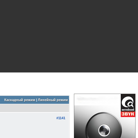
Каскадный режим
|
Линейный режим
#1141