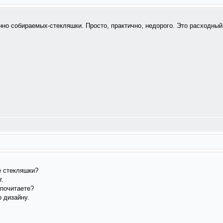
нно собираемых-стекляшки. Просто, практично, недорого. Это расходный
е стекляшки?
г.
дпочитаете?
о дизайну.