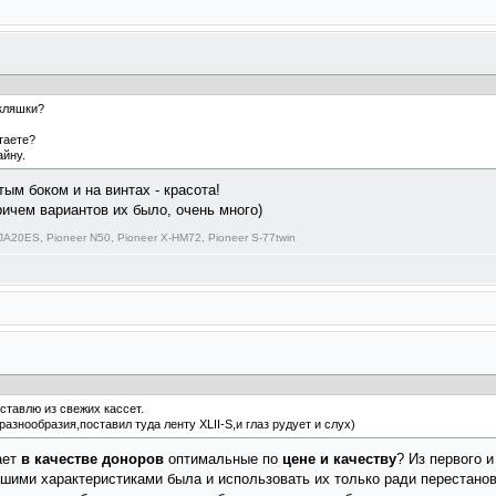
кляшки?
таете?
айну.
тым боком и на винтах - красота!
ричем вариантов их было, очень много)
20ES, Pioneer N50, Pioneer X-HM72, Pioneer S-77twin
ставлю из свежих кассет.
азнообразия,поставил туда ленту XLII-S,и глаз рудует и слух)
ает
в качестве доноров
оптимальные по
цене и качеству
? Из первого и
ошими характеристиками была и использовать их только ради перестанов