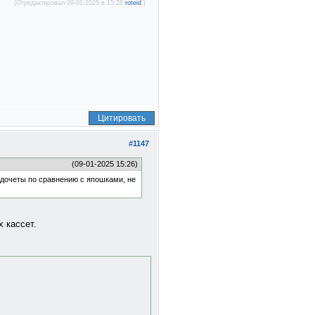
(Отредактировал 09-01-2025 в 15:28
roteid
.)
Цитировать
#1147
(09-01-2025 15:26)
недочеты по сравнению с япошками, не
 кассет.