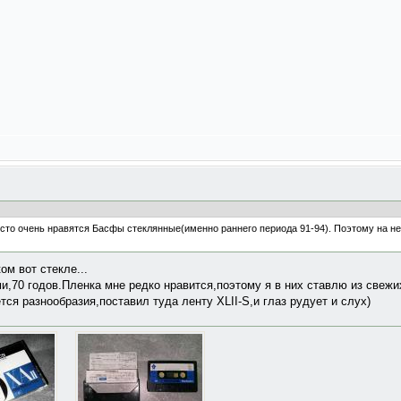
Просто очень нравятся Басфы стеклянные(именно раннего периода 91-94). Поэтому на 
ом вот стекле...
и,70 годов.Пленка мне редко нравится,поэтому я в них ставлю из свежих
ся разнообразия,поставил туда ленту XLII-S,и глаз рудует и слух)