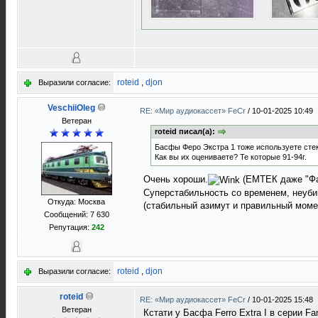
roteid
,
djon
Выразили согласие:
VeschiiOleg
RE: «Мир аудиокассет» FeCr
/
10-01-2025 10:49
Ветеран
roteid писал(а):
Басфы Феро Экстра 1 тоже используете сте
Как вы их оцениваете? Те которые 91-94г.
Очень хороши.
(ЕМТЕК даже "Фан
Суперстабильность со временем, неуби
Откуда: Москва
(стабильный азимут и правильный момен
Сообщений: 7 630
Репутация:
242
roteid
,
djon
Выразили согласие:
roteid
RE: «Мир аудиокассет» FeCr
/
10-01-2025 15:48
Ветеран
Кстати у Басфа Ferro Extra I в серии 