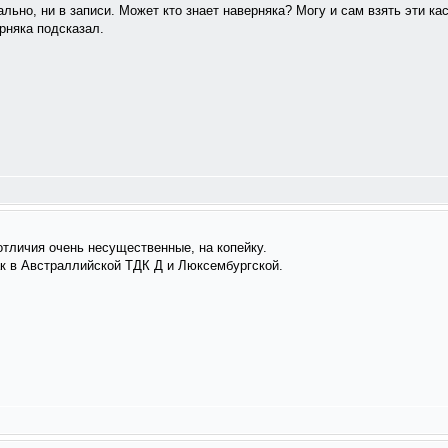
ально, ни в записи. Может кто знает наверняка? Могу и сам взять эти ка
ерняка подсказал.
 отличия очень несущественные, на копейку.
ак в Австраллийской ТДК Д и Люксембургской.