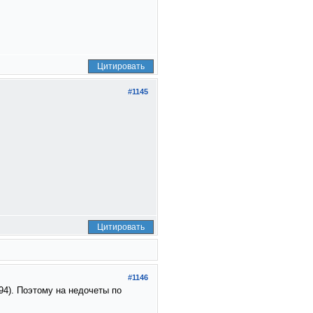
Цитировать
#1145
Цитировать
#1146
94). Поэтому на недочеты по