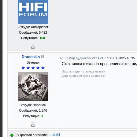
Откуда: Audioplanet
Сообщений: 5 492
Репутация:
168
Draconian
RE: «Мир аудиокассет» FeCr
/
08-01-2025 16:35
Ветеран
Стекляшки шикарно просвечиваются,вид
Искать надо не звук,а музыку...
Quis custodiet ipsos custodes?
Откуда: Воронеж
Сообщений: 1 246
Репутация:
3
roteid
Выразили согласие: