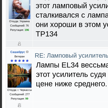
этот ламповый усил
сталкивался с лампа
Откуда: Украина
они хороши в этом у
Сообщений: 76
Репутация:
196
TP134
Сашабрус
RE: Ламповый усилител
Ветеран
Лампы EL34 вессьм
этот усилитель судя
цене ниже среднего.
Откуда: г. Черкассы
Сообщений: 277
Репутация:
99