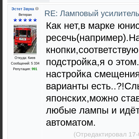
Эстет Звука
RE: Ламповый усилител
Ветеран
Как нет,в марке юни
ресечь(например).
кнопки,соответству
Откуда: Киев
подстройка,я о этом.
Сообщений: 5 334
Репутация:
991
настройка смещения
варианты есть..?!С
японских,можно став
любые лампы и идёт
автоматом.
(Отредактировал 17-