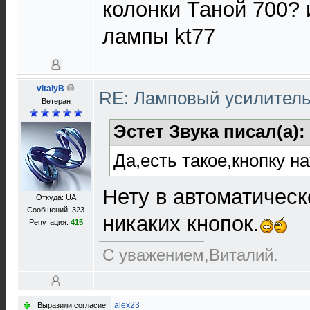
колонки Таной 700? 
лампы kt77
vitalyB
RE: Ламповый усилител
Ветеран
Эстет Звука писал(а):
Да,есть такое,кнопку н
Нету в автоматичес
Откуда: UA
Сообщений: 323
никаких кнопок.
Репутация:
415
С уважением,Виталий.
alex23
Выразили согласие: