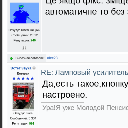
Це якщо фікс. зміщ
автоматичне то без
Откуда: Хмельницкий
Сообщений: 2 312
Репутация:
240
alex23
Выразили согласие:
Эстет Звука
RE: Ламповый усилител
Ветеран
Да,есть такое,кнопк
настроено.
Ура!Я уже Молодой Пенсио
Откуда: Киев
Сообщений: 5 334
Репутация:
991