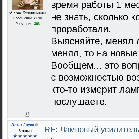
время работы 1 ме
Откуда: Хмельницький
не знать, сколько 
Сообщений: 4 690
Репутация:
306
проработали.
Выясняйте, менял 
менял, то на новые 
Вообщем... это воп
с возможностью воз
кто-то измерит лам
послушаете.
Эстет Звука
RE: Ламповый усилител
Ветеран