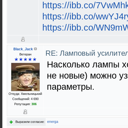
https://ibb.co/7VwMh
https://ibb.co/wwYJ4r
https://ibb.co/WN9
Black_Jack
RE: Ламповый усилите
Ветеран
Насколько лампы х
не новые) можно уз
параметры.
Откуда: Хмельницький
Сообщений: 4 690
Репутация:
306
energa
Выразили согласие: