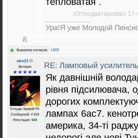
тепловатая .
(Отредактировал 17-
Ура!Я уже Молодой Пенсио
t.800
Выразили согласие:
alex23
RE: Ламповый усилител
Ветеран
Як давнішній волода
рівня підсилювача, о
дорогих комплектую
Откуда: Кривий Рiг
лампах 6ас7. кенотр
Сообщений: 4 918
Репутация:
668
америка, 34-ті раджу
недорогі але нові Ту