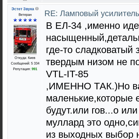
Эстет Звука
RE: Ламповый усилител
Ветеран
В ЕЛ-34 ,именно иде
насыщенный,деталь
где-то сладковатый 
Откуда: Киев
твердым низом не по
Сообщений: 5 334
Репутация:
991
VTL-IT-85
,ИМЕННО ТАК.)Но в
маленькие,которые е
будут.или гов...о ил
муллард это одно,си
из выходных выбор 