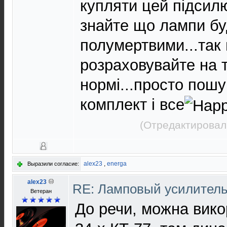
купляти цей підсилю
знайте що лампи бу
полумертвими...так
розраховувайте на т
нормі...просто пош
комплект і все
(Отредактировал
alex23
,
energa
Выразили согласие:
alex23
RE: Ламповый усилител
Ветеран
До речи, можна вико