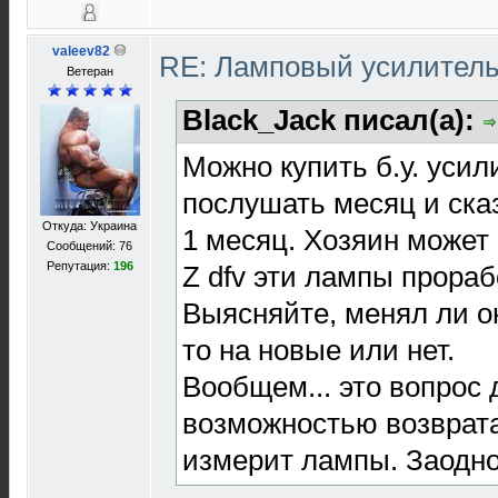
valeev82
RE: Ламповый усилител
Ветеран
Black_Jack писал(а):
Можно купить б.у. усил
послушать месяц и ска
Откуда: Украина
1 месяц. Хозяин может 
Сообщений: 76
Репутация:
196
Z dfv эти лампы прораб
Выясняйте, менял ли о
то на новые или нет.
Вообщем... это вопрос 
возможностью возврата
измерит лампы. Заодно