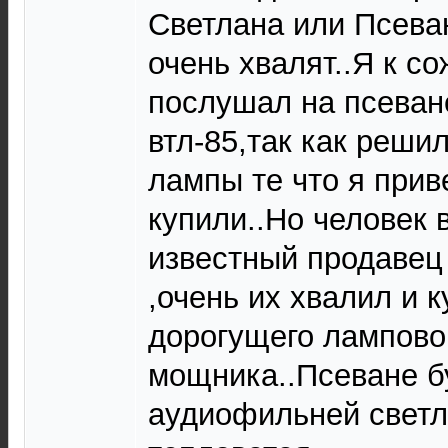
Светлана или Псева
очень хвалят..Я к с
послушал на псеван
втл-85,так как решил
лампы те что я прив
купили..Но человек 
известный продавец
,очень их хвалил и 
дорогущего лампово
мощника..Псеване б
аудиофильней светл