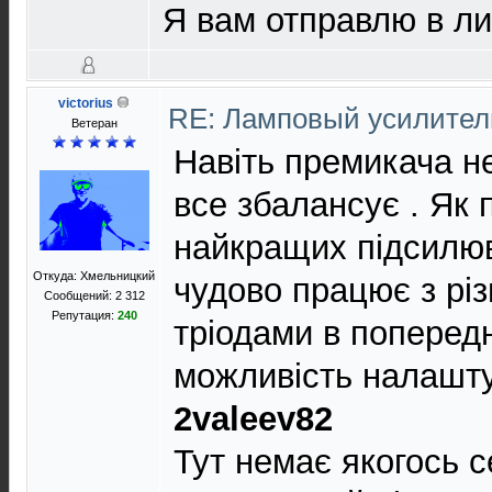
Я вам отправлю в л
victorius
RE: Ламповый усилите
Ветеран
Навіть премикача не
все збалансує . Як п
найкращих підсилюв
Откуда: Хмельницкий
чудово працює з рі
Сообщений: 2 312
Репутация:
240
тріодами в попередн
можливість налаштув
2valeev82
Тут немає якогось с