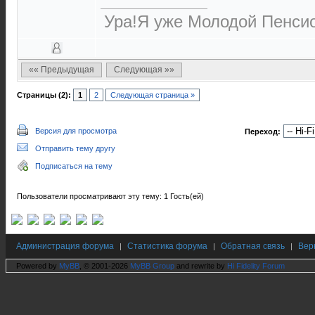
Ура!Я уже Молодой Пенсио
«« Предыдущая
Следующая »»
Страницы (2):
1
2
Следующая страница »
Версия для просмотра
Переход:
Отправить тему другу
Подписаться на тему
Пользователи просматривают эту тему: 1 Гость(ей)
Администрация форума
Статистика форума
Обратная связь
Вер
|
|
|
Powered by
MyBB
, © 2001-2026
MyBB Group
and rewrite by
Hi Fidelity Forum