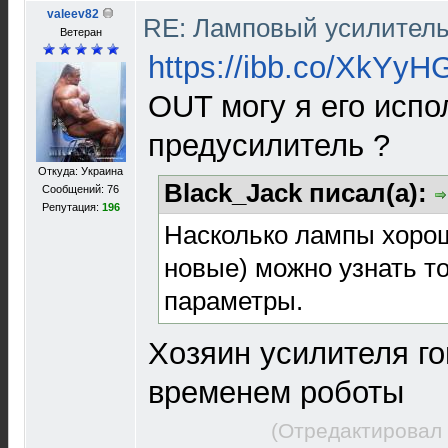
valeev82
RE: Ламповый усилител
Ветеран
https://ibb.co/XkYyH
OUT могу я его испо
предусилитель ?
Откуда: Украина
Black_Jack писал(а):
Сообщений: 76
Репутация:
196
Насколько лампы хорош
новые) можно узнать т
параметры.
Хозяин усилителя г
временем роботы
(Отредактировал 