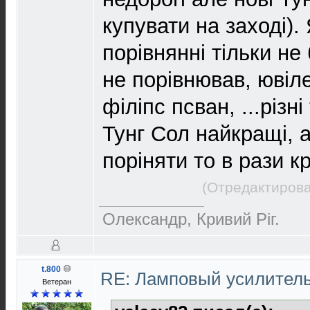
купувати на заході). 
порівнянні тільки не 
не порівнював, ювіле
філіпс псван, ...різні
Тунг Сол найкращі, 
поріняти то в рази к
(Отредактирова
Олександр, Кривий Рiг.
t.800
RE: Ламповый усилител
Ветеран