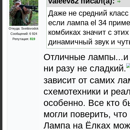
valeev82 писал(а):
Даже не средний класс 
если лампа el 34 прим
Откуда: Svetlovodsk
комбиках значит с этих
Сообщений: 6 924
Репутация:
819
динамичный звук и чут
Отличные лампы...и
ни разу не сладкий.
зависит от самих ла
схемотехники и реа
особенно. Все кто б
могли поверить, что
Лампа на Ёлках може