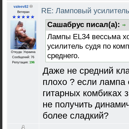
valeev82
RE: Ламповый усилител
Ветеран
Сашабрус писал(а):
Лампы EL34 вессьма х
усилитель судя по ком
Откуда: Украина
среднего.
Сообщений: 76
Репутация:
196
Даже не средний кла
плохо ? если лампа 
гитарных комбиках з
не получить динамич
более сладкий?