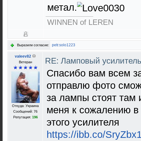
метал.
WINNEN of LEREN
petr.solo1223
Выразили согласие:
valeev82
RE: Ламповый усилител
Ветеран
Спасибо вам всем за
отправлю фото смож
за лампы стоят там 
Откуда: Украина
меня к сожалению в 
Сообщений: 76
Репутация:
196
этого усилителя
https://ibb.co/SryZbx