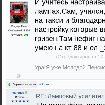
И учитесь настраива
лампах.Сам, учился
на такси и благодар
Откуда: Киев
настройку,которые 
Сообщений: 5 334
Репутация:
991
гривен.Там нефиг н
умею на кт 88 и ел _
(Отредактировал 17-
Ура!Я уже Молодой Пенсио
victorius
Выразили согласие:
victorius
RE: Ламповый усилите
Ветеран