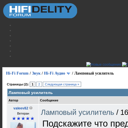
Hi-Fi Forum
/
Звук
/
Hi-Fi Аудио
/
Ламповый усилитель
Страницы (2):
1
2
Следующая страница »
Ламповый усилитель
Автор
Сообщение
valeev82
Ламповый усилитель
/
16
Ветеран
Подскажите что пред