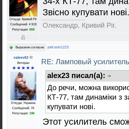
34-х КТ-77, там дин
Звісно купувати нові
Откуда: Кривий Рiг
Олександр, Кривий Рiг.
Сообщений: 4 918
Репутация:
668
petr.solo1223
Выразили согласие:
valeev82
RE: Ламповый усилител
Ветеран
alex23 писал(а):
До речи, можна викорис
КТ-77, там динаміки з 
Откуда: Украина
купувати нові.
Сообщений: 76
Репутация:
196
Этот усилитель смож