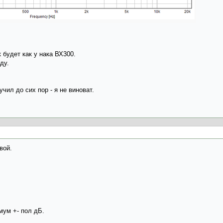
 будет как у нака ВХ300.
ду.
чил до сих пор - я не виноват.
вой.
мум +- пол дБ.