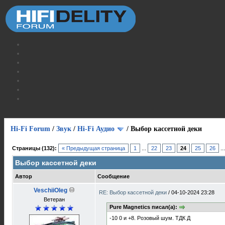
Hi-Fi Forum
/
Звук
/
Hi-Fi Аудио
/
Выбор кассетной деки
Страницы (132):
« Предыдущая страница
1
...
22
23
24
25
26
..
Выбор кассетной деки
Автор
Сообщение
VeschiiOleg
RE: Выбор кассетной деки
/
04-10-2024 23:28
Ветеран
Pure Magnetics писал(а):
-10 0 и +8. Розовый шум. ТДК Д