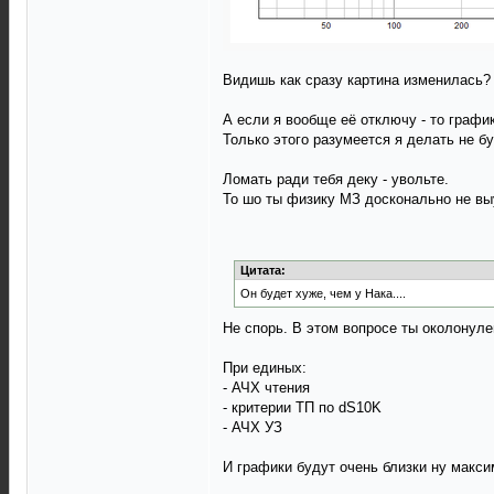
Видишь как сразу картина изменилась?
А если я вообще её отключу - то график
Только этого разумеется я делать не бу
Ломать ради тебя деку - увольте.
То шо ты физику МЗ досконально не выу
Цитата:
Он будет хуже, чем у Нака....
Не спорь. В этом вопросе ты околонуле
При единых:
- АЧХ чтения
- критерии ТП по dS10K
- АЧХ УЗ
И графики будут очень близки ну макси