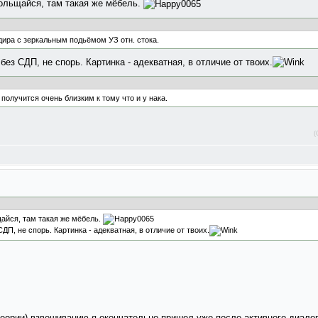
обольщайся, там такая же мёбель.
ира с зеркальным подьёмом УЗ отн. стока.
ез СДП, не спорь. Картинка - адекватная, в отличие от твоих.
 получится очень близким к тому что и у нака.
(
щайся, там такая же мёбель.
ДП, не спорь. Картинка - адекватная, в отличие от твоих.
-теории) взвешиванию я окончательно пришел уже после активного диалог