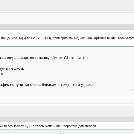
 по 0дБ (по -6дБ) те же 12...13кГц, примерно так же, как и на картинке выше. Только т
з задира с зеркальным подьёмом УЗ отн. стока.
 луны пешком.
ет.
афик получится очень близким к тому что и у нака.
(Отр
ть что огрызок от СДП в твоём убиенном - вероятно для мебели.