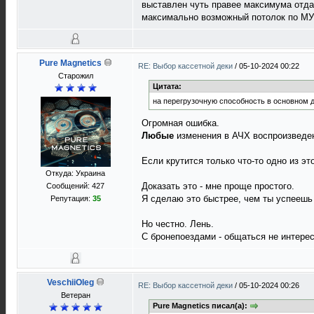
выставлен чуть правее максимума отда
максимально возможный потолок по МУ
Pure Magnetics
RE: Выбор кассетной деки
/
05-10-2024 00:22
Старожил
Цитата:
на перегрузочную способность в основном д
Огромная ошибка.
Любые
изменения в АЧХ воспроизведени
Если крутится только что-то одно из эт
Откуда: Украина
Доказать это - мне проще простого.
Сообщений: 427
Я сделаю это быстрее, чем ты успеешь
Репутация:
35
Но честно. Лень.
С бронепоездами - общаться не интерес
VeschiiOleg
RE: Выбор кассетной деки
/
05-10-2024 00:26
Ветеран
Pure Magnetics писал(а):