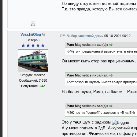
Но ввиду отсутствия должной тщательн
Т.к. это правда, которую Вы все боитес
VeschiiOleg
RE: Выбор кассетной деки
/
05-10-2024 00:12
Ветеран
Pure Magnetics писал(а):
К-Метр - прецизионный измеритель, в нём н
Он может быть стор раз прецизионным,
Откуда: Москва
Pure Magnetics писал(а):
Сообщений: 7 630
Тест розовым шумом имеет самую прямую и
Репутация:
242
На белом шуме, Рома, на белом... Розо
Pure Magnetics писал(а):
МЭК против "соплей" с задиром в +5 на ВЧ)
Это у тебя шум с задиром
А у меня подъем в 2дБ. Аккуратный и к
противоречит. Физически же, по факту