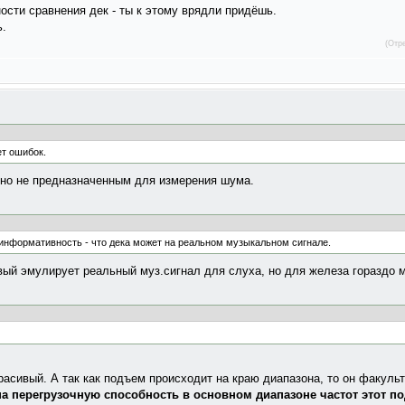
ости сравнения дек - ты к этому врядли придёшь.
ь.
(Отр
ет ошибок.
 но не предназначенным для измерения шума.
нформативность - что дека может на реальном музыкальном сигнале.
вый эмулирует реальный муз.сигнал для слуха, но для железа гораздо 
расивый. А так как подъем происходит на краю диапазона, то он факуль
на перегрузочную способность в основном диапазоне частот этот п