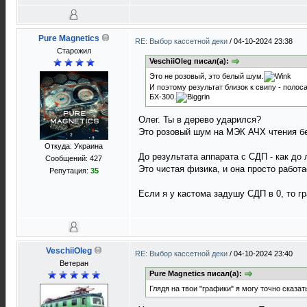
Pure Magnetics
RE: Выбор кассетной деки
/
04-10-2024 23:38
Старожил
VeschiiOleg писал(а):
Это не розовый, это белый шум.
И поэтому результат близок к свипу - полоса
БХ-300.
Олег. Ты в дерево ударился?
Это розовый шум на МЭК АЧХ чтения бе
Откуда: Украина
До результата аппарата с СДП - как до
Сообщений: 427
Это чистая физика, и она просто работа
Репутация:
35
Если я у кастома задушу СДП в 0, то гр
VeschiiOleg
RE: Выбор кассетной деки
/
04-10-2024 23:40
Ветеран
Pure Magnetics писал(а):
Глядя на твои "графики" я могу точно сказа