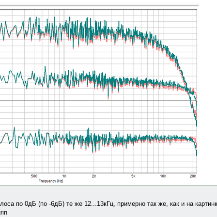
лоса по 0дБ (по -6дБ) те же 12...13кГц, примерно так же, как и на карти