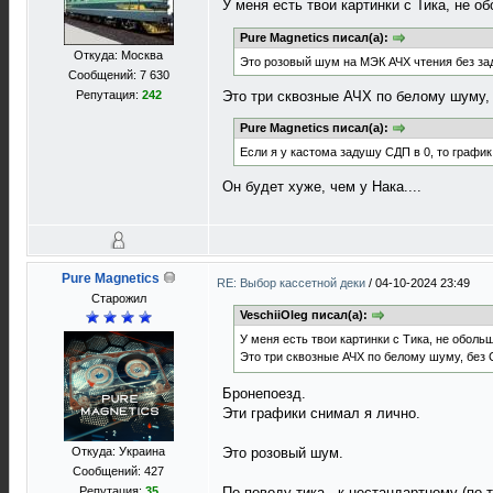
У меня есть твои картинки с Тика, не 
Pure Magnetics писал(а):
Откуда: Москва
Это розовый шум на МЭК АЧХ чтения без зад
Сообщений: 7 630
Это три сквозные АЧХ по белому шуму, б
Репутация:
242
Pure Magnetics писал(а):
Если я у кастома задушу СДП в 0, то график
Он будет хуже, чем у Нака....
Pure Magnetics
RE: Выбор кассетной деки
/
04-10-2024 23:49
Старожил
VeschiiOleg писал(а):
У меня есть твои картинки с Тика, не оболь
Это три сквозные АЧХ по белому шуму, без С
Бронепоезд.
Эти графики снимал я лично.
Откуда: Украина
Это розовый шум.
Сообщений: 427
Репутация:
35
По поводу тика - к нестандартному (по