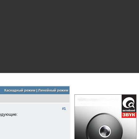
Каскадный режим
|
Линейный режим
#1
ледующие: