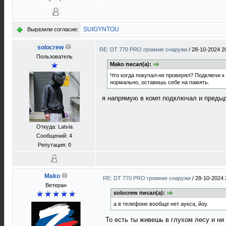
SUIGYNTOU
Выразили согласие:
solocrew
RE: DT 770 PRO громкие снаружи
/
28-10-2024 2
Пользователь
Mako писал(а):
Что когда покупал-не проверял? Подключи к
нормально, оставишь себе на память.
я напрямую в комп подключал и предыд
Откуда: Latvia
Сообщений: 4
Репутация:
0
Mako
RE: DT 770 PRO громкие снаружи
/
28-10-2024 
Ветеран
solocrew писал(а):
а в телефоне вообще нет аукса, йоу.
То есть ты живешь в глухом лесу и ни