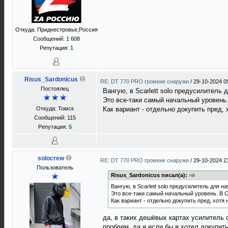
Откуда: Приднестровье,Россия
Сообщений: 1 608
Репутация:
1
Risus_Sardonicus
RE: DT 770 PRO громкие снаружи
/
29-10-2024 0
Постоялец
Вангую, в Scarlett solo предусилитель
Это все-таки самый начальный уровень.
Откуда: Томск
Как вариант - отдельно докупить пред, 
Сообщений: 115
Репутация:
5
solocrew
RE: DT 770 PRO громкие снаружи
/
29-10-2024 2
Пользователь
Risus_Sardonicus писал(а):
Вангую, в Scarlett solo предусилитель для 
Это все-таки самый начальный уровень. В Cl
Как вариант - отдельно докупить пред, хотя 
да, в таких дешёвых картах усилитель 
проблем. да и если бы я хотел докупить