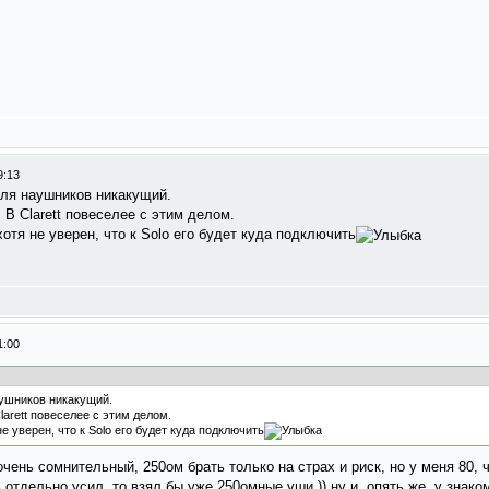
9:13
 для наушников никакущий.
 В Clarett повеселее с этим делом.
хотя не уверен, что к Solo его будет куда подключить
1:00
наушников никакущий.
arett повеселее с этим делом.
не уверен, что к Solo его будет куда подключить
очень сомнительный, 250ом брать только на страх и риск, но у меня 80, 
 отдельно усил, то взял бы уже 250омные уши )) ну и, опять же, у знако