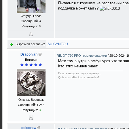
Пытаемся с корешем на расстоянии сравни
подделка может быть?
Откуда: Latvia
Сообщений: 4
Репутация:
0
SUIGYNTOU
Выразили согласие:
Draconian
RE: DT 770 PRO громкие снаружи
/
28-10-2024 1
Ветеран
Мож там внутри в амбушурах что то за
Кто этих немцев знает...
Искать надо не звук,а музыку...
Quis custodiet ipsos custodes?
Откуда: Воронеж
Сообщений: 1 246
Репутация:
3
solocrew