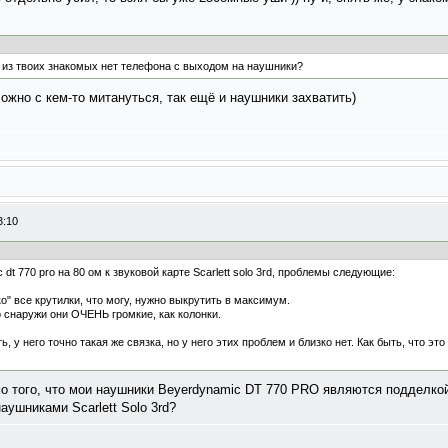
го из твоих знакомых нет телефона с выходом на наушники?
сложно с кем-то митануться, так ещё и наушники захватить)
3:10
t 770 pro на 80 ом к звуковой карте Scarlett solo 3rd, проблемы следующие:
о" все крутилки, что могу, нужно выкрутить в максимум.
 снаружи они ОЧЕНЬ громкие, как колонки.
у него точно такая же связка, но у него этих проблем и близко нет. Как быть, что эт
мо того, что мои наушники Beyerdynamic DT 770 PRO являются подделкой
аушниками Scarlett Solo 3rd?