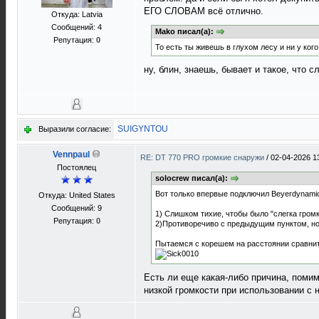
ЕГО СЛОВАМ всё отлично.
Откуда: Latvia
Сообщений: 4
Mako писал(а):
Репутация:
0
То есть ты живешь в глухом лесу и ни у ко
ну, блин, знаешь, бывает и такое, что 
SUIGYNTOU
Выразили согласие:
Vennpaul
RE: DT 770 PRO громкие снаружи
/
02-04-2026 1
Постоялец
solocrew писал(а):
Вот только впервые подключил Beyerdynamic d
Откуда: United States
Сообщений: 9
1) Слишком тихие, чтобы было "слегка громк
Репутация:
0
2)Противоречиво с предыдущим пунктом, но
crossy road
Пытаемся с корешем на расстоянии сравнить, 
Есть ли еще какая-либо причина, поми
низкой громкости при использовании с н