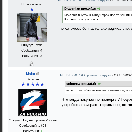
RE: DT 770 PRO громкие снаружи
/
28-10-2024 2
Пользователь
Draconian писал(а):
Мож там внутри в амбушурах что то защитн
Кто этих немцев знает...
не хотелось бы настолько радикально, 
Откуда: Latvia
Сообщений: 4
Репутация:
0
Mako
RE: DT 770 PRO громкие снаружи
/
28-10-2024 
Ветеран
solocrew писал(а):
не хотелось бы настолько радикально, легч
Что когда покупал-не проверял? Подкл
устройстве заиграют нормально, остав
Откуда: Приднестровье,Россия
Сообщений: 1 608
Репутация:
1