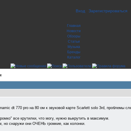
Вход
Зарегистрироваться
Главная
Новости
Обзоры
Статьи
Музыка
Бренды
Каталог
и
mic dt 770 pro на 80 ом к звуковой карте Scarlett solo 3rd, проблемы с
ромко" все крутилки, что могу, нужно выкрутить в максимум.
, но снаружи они ОЧЕНЬ громкие, как колонки.