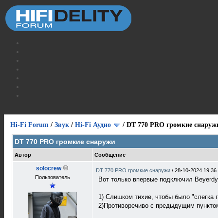
Hi-Fi Forum
/
Звук
/
Hi-Fi Аудио
/
DT 770 PRO громкие снаруж
DT 770 PRO громкие снаружи
Автор
Сообщение
solocrew
DT 770 PRO громкие снаружи
/
28-10-2024 19:36
Пользователь
Вот только впервые подключил Beyerdyna
1) Слишком тихие, чтобы было "слегка г
2)Противоречиво с предыдущим пунктом