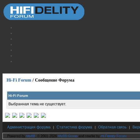
Hi-Fi Forum
/
Сообщение Форума
Hi-Fi Forum
Выбранная тема не существует.
Администрация форума
Статистика форума
Обратная связь
Вер
|
|
|
Powered by
MyBB
, © 2001-2026
MyBB Group
and rewrite by
Hi Fidelity Forum