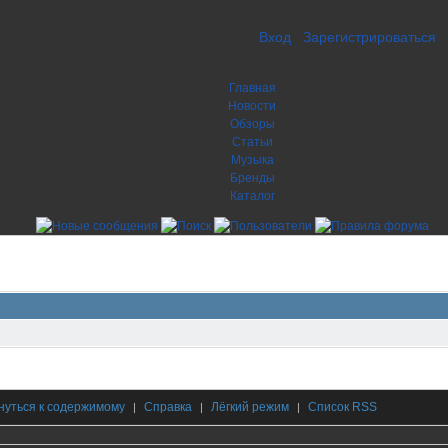
Вход
Зарегистрироваться
Главная
Новости
Обзоры
Статьи
Музыка
Бренды
Каталог
нуться к содержимому
Справка
Лёгкий режим
Список RSS
|
|
|