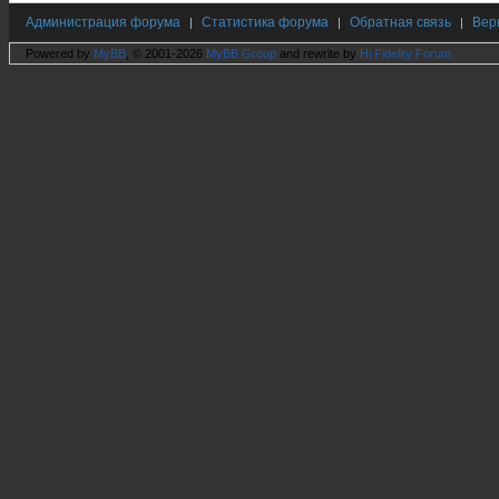
Администрация форума
Статистика форума
Обратная связь
Вер
|
|
|
Powered by
MyBB
, © 2001-2026
MyBB Group
and rewrite by
Hi Fidelity Forum