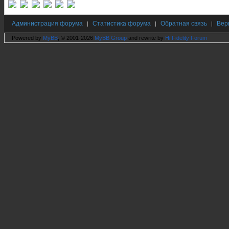
Администрация форума
Статистика форума
Обратная связь
Вер
|
|
|
Powered by
MyBB
, © 2001-2026
MyBB Group
and rewrite by
Hi Fidelity Forum