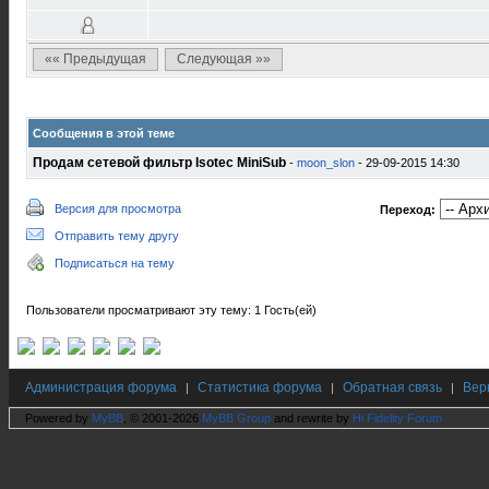
«« Предыдущая
Следующая »»
Сообщения в этой теме
Продам сетевой фильтр Isotec MiniSub
-
moon_slon
- 29-09-2015 14:30
Версия для просмотра
Переход:
Отправить тему другу
Подписаться на тему
Пользователи просматривают эту тему: 1 Гость(ей)
Администрация форума
Статистика форума
Обратная связь
Вер
|
|
|
Powered by
MyBB
, © 2001-2026
MyBB Group
and rewrite by
Hi Fidelity Forum