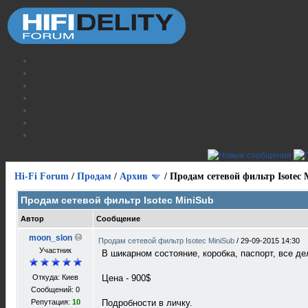
Hi-Fi Forum
/
Продам
/
Архив
/
Продам сетевой фильтр Isotec 
Продам сетевой фильтр Isotec MiniSub
Автор
Сообщение
moon_slon
Продам сетевой фильтр Isotec MiniSub
/
29-09-2015 14:30
Участник
В шикарном состояние, коробка, паспорт, все де
Откуда: Киев
Цена - 900$
Сообщений: 0
Репутация:
10
Подробности в личку.