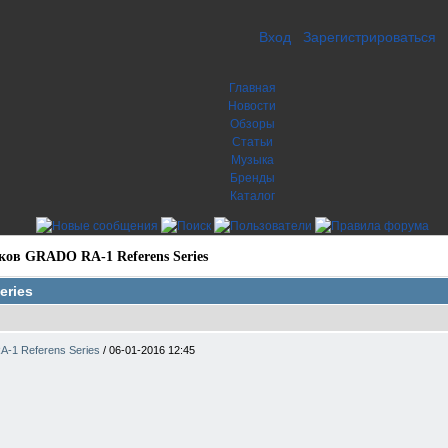
Вход
Зарегистрироваться
Главная
Новости
Обзоры
Статьи
Музыка
Бренды
Каталог
ов GRADO RA-1 Referens Series
eries
-1 Referens Series
/
06-01-2016 12:45