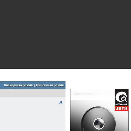
Каскадный режим
|
Линейный режим
#8