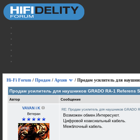
Hi-Fi Forum
/
Продам
/
Архив
/
Продам усилитель для наушник
Продам усилитель для наушников GRADO RA-1 Referens S
Автор
Сообщение
VAVAN i K
RE: Продам усилитель для наушников GRADO RA
Ветеран
Возможен обмен.Интересуют.
Цифровой коаксиальный кабель.
Межблочный кабель.