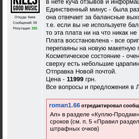
в нете куча отзывов и информа
Единственный минус - была раз
она отвечает за балансные вых
Откуда: Киев
Сообщений: 59
т.е. если вы не используете ба
Репутация:
255
то эта плата ни на что никак не
Плата восстановлена - все ори
перепаяны на новую макетную 
Косметическое состояние - оче
сверху есть небольшие царапин
Отправка Новой почтой.
Цена -
11999
грн.
Все вопросы и предложения в 
roman1.66
отредактировал сообще
Ап» в разделе «Куплю-Продам
сроков (см. п. 5 «Правил разде
штрафных очков)