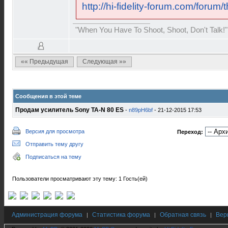
http://hi-fidelity-forum.com/forum
"When You Have To Shoot, Shoot, Don't Talk!"
«« Предыдущая
Следующая »»
Сообщения в этой теме
Продам усилитель Sony TA-N 80 ES
-
n89pH6bf
- 21-12-2015 17:53
Версия для просмотра
Переход:
Отправить тему другу
Подписаться на тему
Пользователи просматривают эту тему: 1 Гость(ей)
Администрация форума
Статистика форума
Обратная связь
Вер
|
|
|