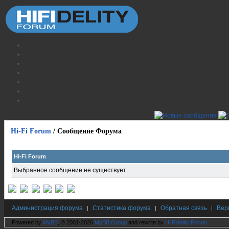
Hi-Fi Forum
/
Сообщение Форума
Hi-Fi Forum
Выбранное сообщение не существует.
Администрация форума
Статистика форума
Обратная связь
Вер
|
|
|
Powered by
MyBB
, © 2001-2026
MyBB Group
and rewrite by
Hi Fidelity Forum