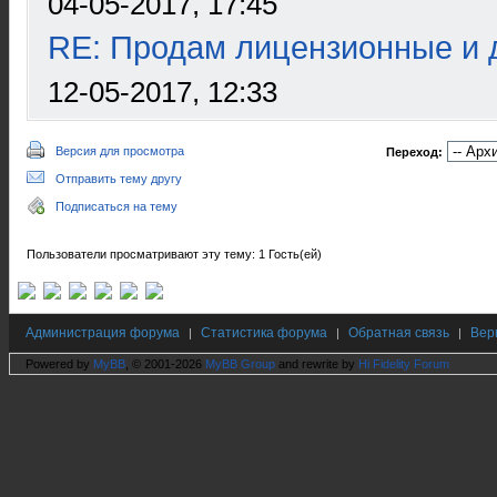
04-05-2017, 17:45
RE: Продам лицензионные и д
12-05-2017, 12:33
Версия для просмотра
Переход:
Отправить тему другу
Подписаться на тему
Пользователи просматривают эту тему: 1 Гость(ей)
Администрация форума
Статистика форума
Обратная связь
Вер
|
|
|
Powered by
MyBB
, © 2001-2026
MyBB Group
and rewrite by
Hi Fidelity Forum