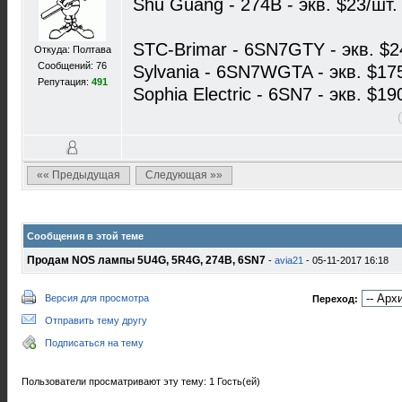
Shu Guang - 274B - экв. $23/шт.
STC-Brimar - 6SN7GTY - экв. $2
Откуда: Полтава
Сообщений: 76
Sylvania - 6SN7WGTA - экв. $17
Репутация:
491
Sophia Electric - 6SN7 - экв. $19
«« Предыдущая
Следующая »»
Сообщения в этой теме
Продам NOS лампы 5U4G, 5R4G, 274B, 6SN7
-
avia21
- 05-11-2017 16:18
Версия для просмотра
Переход:
Отправить тему другу
Подписаться на тему
Пользователи просматривают эту тему: 1 Гость(ей)