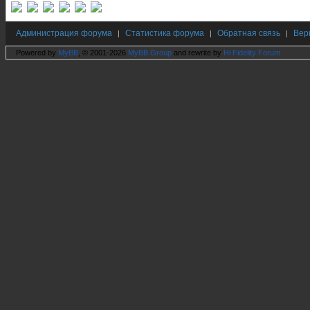
Администрация форума
Статистика форума
Обратная связь
Вер
|
|
|
Powered by
MyBB
, © 2001-2026
MyBB Group
and rewrite by
Hi Fidelity Forum