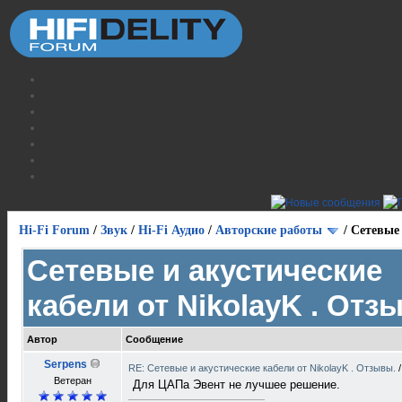
Hi-Fi Forum
/
Звук
/
Hi-Fi Аудио
/
Авторские работы
/
Сетевые 
Сетевые и акустические
кабели от NikolayK . Отз
Автор
Сообщение
Serpens
RE: Сетевые и акустические кабели от NikolayK . Отзывы.
Ветеран
Для ЦАПа Эвент не лучшее решение.