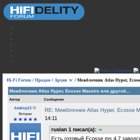
Hi-Fi Forum
/
Продам
/
Архив
/
Межблочник Atlas Hyper, Ecosse
Межблочник Atlas Hyper, Ecosse Maestro или другой...
Автор
Сообщение
Andrey23
RE: Межблочник Atlas Hyper, Ecosse M
Ветеран
14:11
ruslan 1 писал(а):
Есть готовый Ecosse ms 4,7 заводс