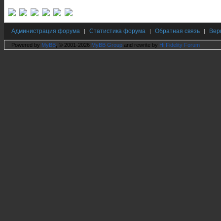
Администрация форума
Статистика форума
Обратная связь
Вер
|
|
|
Powered by
MyBB
, © 2001-2026
MyBB Group
and rewrite by
Hi Fidelity Forum