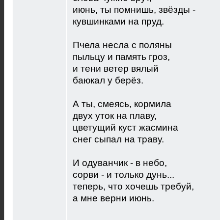
июнь, ты помнишь, звёзды -
кувшинками на пруд.
Пчела несла с поляны
пыльцу и память гроз,
и тени ветер вялый
баюкал у берёз.
А ты, смеясь, кормила
двух уток на плаву,
цветущий куст жасмина
снег сыпал на траву.
И одуванчик - в небо,
сорви - и только дунь...
теперь, что хочешь требуй,
а мне верни июнь.