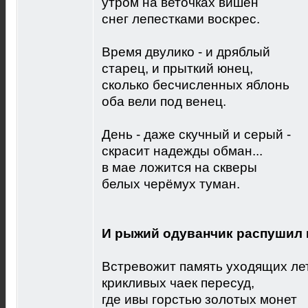
утром на веточках вишен
снег лепестками воскрес.
Время двулико - и дряблый
старец, и прыткий юнец,
сколько бесчисленных яблонь
оба вели под венец.
День - даже скучный и серый -
скрасит надежды обман...
в мае ложится на скверы
белых черёмух туман.
И рыжий одуванчик распушил 
Встревожит память уходящих ле
крикливых чаек пересуд,
где ивы горстью золотых монет