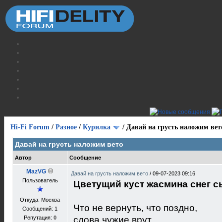
Hi-Fi Forum
/
Разное
/
Курилка
/
Давай на грусть наложим вет
Давай на грусть наложим вето
Автор
Сообщение
MazVG
Давай на грусть наложим вето
/
09-07-2023 09:16
Пользователь
Цветущий куст жасмина снег с
Откуда: Москва
Что не вернуть, что поздно,
Сообщений: 1
Репутация:
0
слова чужие врут,