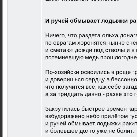
И ручей обмывает лодыжки ра
Ничего, что раздета ольха донаг
по оврагам хоронятся нынче сне
и сметают дожди под стволы и в 
потемневшую медь прошлогодне
По-хозяйски освоились в роще г
и доверишься сердцу в бессонно
что получится всё, как себе зага
а за тридцать давно - разве это г
Закрутилась быстрее времён кар
взбудоражено небо прилётом гус
и ручей обмывает лодыжки ракит.
и болевшее долго уже не болит.