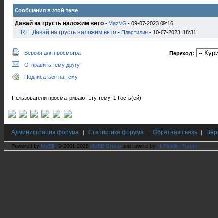
Сообщения в этой теме
Давай на грусть наложим вето
-
MazVG
- 09-07-2023 09:16
RE: Давай на грусть наложим вето
-
Пластилин
- 10-07-2023, 18:31
Версия для просмотра
Переход:
Отправить тему другу
Подписаться на тему
Пользователи просматривают эту тему: 1 Гость(ей)
Администрация форума
Статистика форума
Обратная связь
Вер
|
|
|
Powered by
MyBB
, © 2001-2026
MyBB Group
and rewrite by
Hi Fidelity Forum