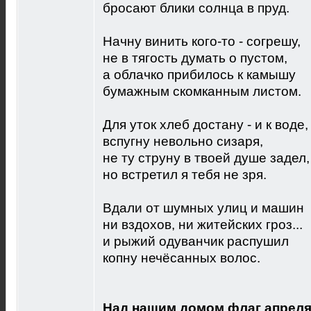
бросают блики солнца в пруд.
Начну винить кого-то - согрешу,
не в тягость думать о пустом,
а облачко прибилось к камышу
бумажным скомканным листом.
Для уток хлеб достану - и к воде,
вспугну невольно сизаря,
не ту струну в твоей душе задел,
но встретил я тебя не зря.
Вдали от шумных улиц и машин
ни вздохов, ни житейских гроз...
и рыжий одуванчик распушил
копну нечёсанных волос.
Над нашим домом флаг апреля 