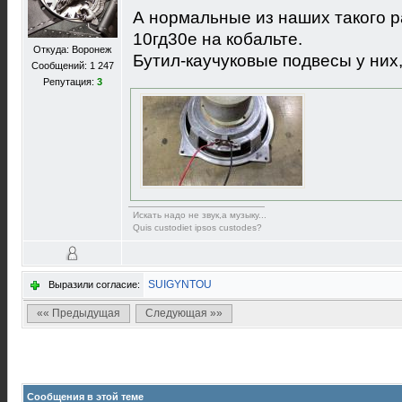
А нормальные из наших такого ра
10гд30е на кобальте.
Откуда: Воронеж
Бутил-каучуковые подвесы у них
Сообщений: 1 247
Репутация:
3
Искать надо не звук,а музыку...
Quis custodiet ipsos custodes?
SUIGYNTOU
Выразили согласие:
«« Предыдущая
Следующая »»
Сообщения в этой теме