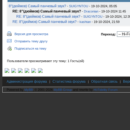
8"(дюймов) Самый панчевый звук?
-
SUIGYNTOU
- 19-10-2024, 05:05
RE: 8"(дюймов) Самый панчевый звук?
-
Draconian
- 19-10-2024 11:45
RE: 8"(дюймов) Самый панчевый звук?
-
SUIGYNTOU
- 19-10-2024, 12:3
RE: 8"(дюймов) Самый панчевый звук?
-
kashtan
- 19-10-2024, 21:59
Версия для просмотра
Переход:
Отправить тему другу
Подписаться на тему
Пользователи просматривают эту тему: 1 Гость(ей)
Администрация форума
Статистика форума
Обратная связь
Вер
|
|
|
Powered by
MyBB
, © 2001-2026
MyBB Group
and rewrite by
Hi Fidelity Forum