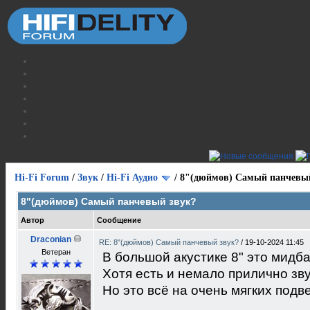
Hi-Fi Forum
/
Звук
/
Hi-Fi Аудио
/
8"(дюймов) Самый панчевы
8"(дюймов) Самый панчевый звук?
Автор
Сообщение
Draconian
RE: 8"(дюймов) Самый панчевый звук?
/
19-10-2024 11:45
Ветеран
В большой акустике 8" это мидб
Хотя есть и немало прилично зв
Но это всё на очень мягких подв