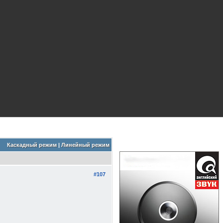
Каскадный режим
|
Линейный режим
#107