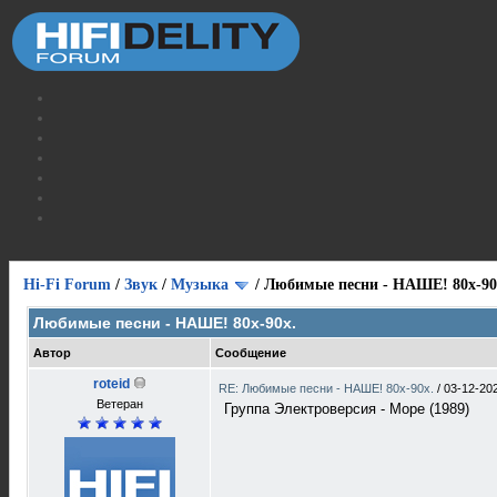
Hi-Fi Forum
/
Звук
/
Музыка
/
Любимые песни - НАШЕ! 80х-90
Любимые песни - НАШЕ! 80х-90х.
Автор
Сообщение
roteid
RE: Любимые песни - НАШЕ! 80х-90х.
/
03-12-20
Ветеран
Группа Электроверсия - Море (1989)