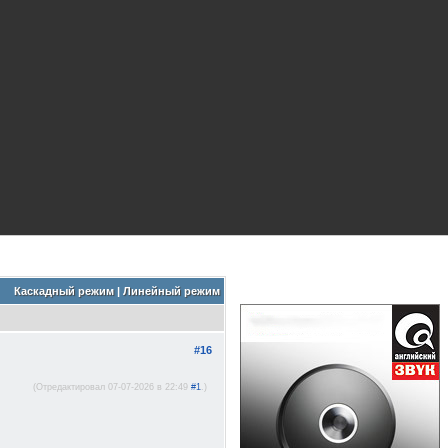
Каскадный режим
|
Линейный режим
#16
(Отредактировал 07-07-2026 в 22:49
#1
.)